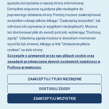
sposobu korzystania z naszej strony internetowej.
Zakupy
Domyślnie włączone są jedynie pliki niezbędne do
poprawnego działania strony. Poniżej możesz zaakceptować
wszystkie rodzaje plików, klikając “Zaakceptuj wszystkie”, lub
Moje konto
odmówić ich używania (z wyjątkiem niezbędnych). Możesz
też dostosować pliki do swoich potrzeb, wybierając “Dostosuj
Artykuły i galeria
zgody”. Udzieloną zgodę możesz w dowolnym momencie
wycofać lub zmienić, klikając w link “Ustawienia plików
cookies” na dole strony.
Szczegóły o używanych przez nas plikach cookie oraz
zasadach przetwarzania danych osobowych znajdziesz w
Polityce prywatności.
ZAAKCEPTUJ TYLKO NIEZBĘDNE
DOSTOSUJ ZGODY
© 2026 nautix.pl
Sklep internetowy Shoper
ZAAKCEPTUJ WSZYSTKIE
Made with
by