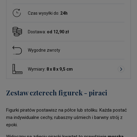
Czas wysyłki do:
24h
Dostawa:
od 12,90 zł
Wygodne zwroty
Wymiary:
8 x 8 x 9,5 cm
Zestaw czterech figurek - piraci
Figurki piratów postawisz na półce lub stoliku. Każda postać
ma indywidualne cechy, rubaszny uśmiech i barwny strój z
epoki.
Widoczny na zdjęciu piracki kwartet to prawdziwie
morska