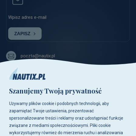
ZAPISZ
poczta@nautix.pl
+48 515-917-666
+48 783-788-216
Szanujemy Twoją prywatność
ul. Zwoleńska 23,
04-761 Warszawa
Używamy plików cookie i podobnych technologii, aby
Biuro i sklep są czynne:
zapamiętać Twoje ustawienia, prezentować
pn-pt w godz. 8:00 - 16:00.
spersonalizowane treści i reklamy oraz udostępniać funkcje
związane z mediami społecznościowymi. Pliki cookie
O firmie
wykorzystujemy również do mierzenia ruchu i analizowania