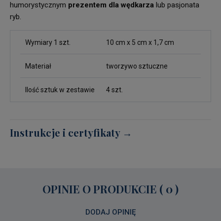
humorystycznym
prezentem dla wędkarza
lub pasjonata
ryb.
Wymiary 1 szt.
10 cm x 5 cm x 1,7 cm
Materiał
tworzywo sztuczne
Ilość sztuk w zestawie
4 szt.
Instrukcje i certyfikaty →
OPINIE O PRODUKCIE ( 0 )
DODAJ OPINIĘ