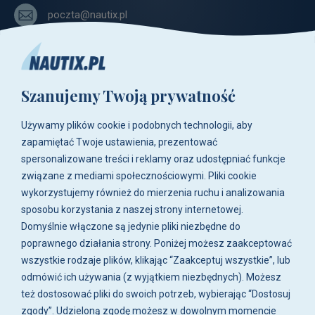
poczta@nautix.pl
+48 515-917-666
+48 783-788-216
Szanujemy Twoją prywatność
ul. Zwoleńska 23,
04-761 Warszawa
Używamy plików cookie i podobnych technologii, aby
Biuro i sklep są czynne:
zapamiętać Twoje ustawienia, prezentować
pn-pt w godz. 8:00 - 16:00.
spersonalizowane treści i reklamy oraz udostępniać funkcje
związane z mediami społecznościowymi. Pliki cookie
O firmie
wykorzystujemy również do mierzenia ruchu i analizowania
sposobu korzystania z naszej strony internetowej.
Zakupy
Domyślnie włączone są jedynie pliki niezbędne do
poprawnego działania strony. Poniżej możesz zaakceptować
wszystkie rodzaje plików, klikając “Zaakceptuj wszystkie”, lub
Moje konto
odmówić ich używania (z wyjątkiem niezbędnych). Możesz
też dostosować pliki do swoich potrzeb, wybierając “Dostosuj
Artykuły i galeria
zgody”. Udzieloną zgodę możesz w dowolnym momencie