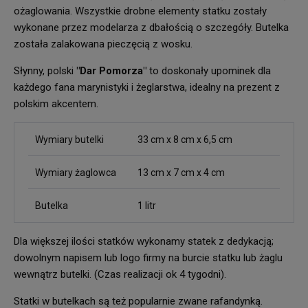
ożaglowania. Wszystkie drobne elementy statku zostały
wykonane przez modelarza z dbałością o szczegóły. Butelka
została zalakowana pieczęcią z wosku.
Słynny, polski
"Dar Pomorza"
to doskonały upominek dla
każdego fana marynistyki i żeglarstwa, idealny na prezent z
polskim akcentem.
Wymiary butelki
33 cm x 8 cm x 6,5 cm
Wymiary żaglowca
13 cm x 7 cm x 4 cm
Butelka
1 litr
Dla większej ilości statków wykonamy statek z dedykacją;
dowolnym napisem lub logo firmy na burcie statku lub żaglu
wewnątrz butelki. (Czas realizacji ok 4 tygodni).
Statki w butelkach są też popularnie zwane rafandynką.