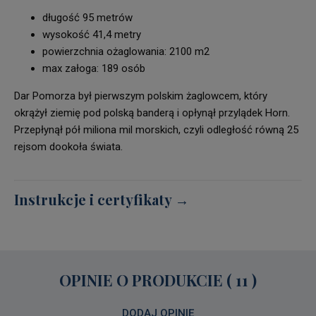
długość 95 metrów
wysokość 41,4 metry
powierzchnia ożaglowania: 2100 m2
max załoga: 189 osób
Dar Pomorza był pierwszym polskim żaglowcem, który
okrążył ziemię pod polską banderą i opłynął przylądek Horn.
Przepłynął pół miliona mil morskich, czyli odległość równą 25
rejsom dookoła świata.
Instrukcje i certyfikaty →
OPINIE O PRODUKCIE (
11
)
DODAJ OPINIĘ