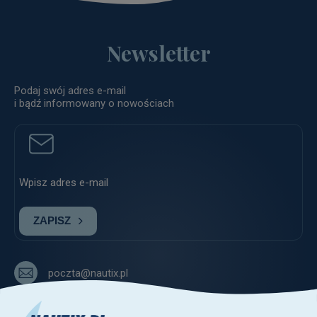
Newsletter
Podaj swój adres e-mail
i bądź informowany o nowościach
ZAPISZ
poczta@nautix.pl
+48 515-917-666