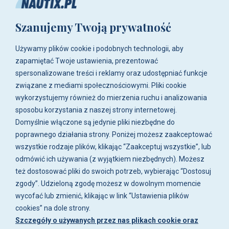
+48 783-788-216
Szanujemy Twoją prywatność
ul. Zwoleńska 23,
04-761 Warszawa
Używamy plików cookie i podobnych technologii, aby
Biuro i sklep są czynne:
zapamiętać Twoje ustawienia, prezentować
pn-pt w godz. 8:00 - 16:00.
spersonalizowane treści i reklamy oraz udostępniać funkcje
związane z mediami społecznościowymi. Pliki cookie
O firmie
wykorzystujemy również do mierzenia ruchu i analizowania
sposobu korzystania z naszej strony internetowej.
Zakupy
Domyślnie włączone są jedynie pliki niezbędne do
poprawnego działania strony. Poniżej możesz zaakceptować
wszystkie rodzaje plików, klikając “Zaakceptuj wszystkie”, lub
Moje konto
odmówić ich używania (z wyjątkiem niezbędnych). Możesz
też dostosować pliki do swoich potrzeb, wybierając “Dostosuj
Artykuły i galeria
zgody”. Udzieloną zgodę możesz w dowolnym momencie
wycofać lub zmienić, klikając w link “Ustawienia plików
cookies” na dole strony.
Szczegóły o używanych przez nas plikach cookie oraz