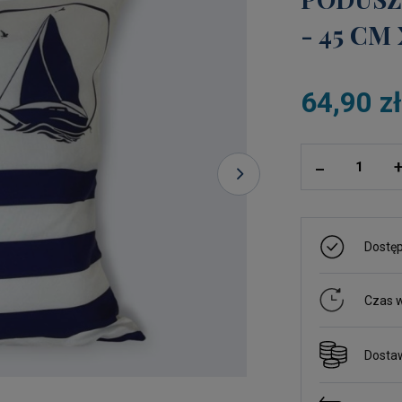
- 45 CM
64,90 z
ilość
_
Dostę
Czas w
Dosta