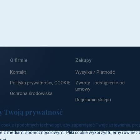
ach
ZAPISZ
O firmie
Zakupy
Kontakt
Wysyłka / Płatność
Polityka prywatności, COOKIE
Zwroty - odstąpienie od
umowy
Ochrona środowiska
Regulamin sklepu
y Twoją prywatność
cookie i podobnych technologii, aby zapamiętać Twoje ustawienia, pre
e z mediami społecznościowymi. Pliki cookie wykorzystujemy również d