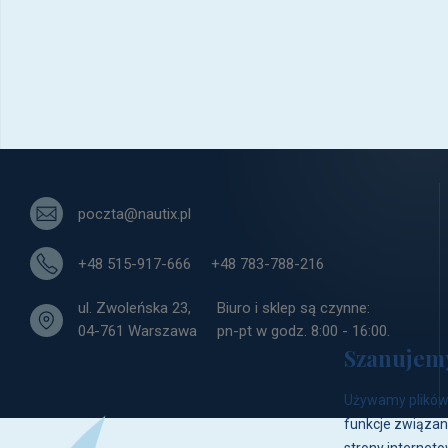
Podaj swój adres e-mail
i bądź informowany o nowości
poczta@nautix.pl
+48 515-917-666
+48 783-788-216
ul. Zwoleńska 23,
Biuro i sklep są czynne:
04-761 Warszawa
pn-pt w godz. 8:00 - 16:00.
Szanujem
Używamy plików 
funkcje związan