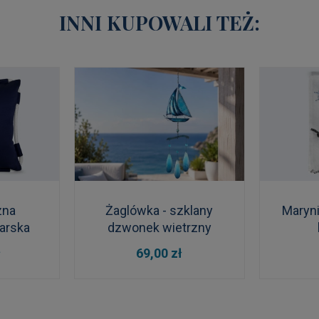
INNI KUPOWALI TEŻ:
zna
Żaglówka - szklany
Maryni
arska
dzwonek wietrzny
iną
DO KOSZYKA
DO
ł
69,00 zł