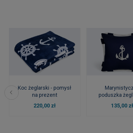
Koc żeglarski - pomysł
Marynistyc
na prezent
poduszka żegl
Kotwica z l
DO KOSZYKA
DO KOSZYKA
220,00 zł
135,00 z