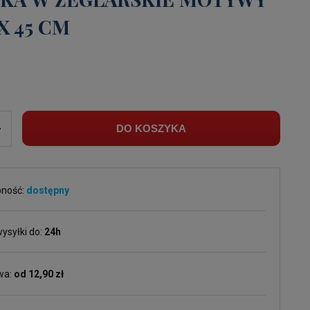
 X 45 CM
ł
+
DO KOSZYKA
pność:
dostępny
ysyłki do:
24h
wa:
od 12,90 zł