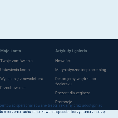
Moje konto
Artykuły i galeria
Twoje zamówienia
Nowości
Ustawienia konta
Marynistyczne inspiracje blog
Wypisz się z newslettera
Dekorujemy wnętrze po
żeglarsku
Przechowalnia
Prezent dla żeglarza
Promocje
zentować spersonalizowane treści i reklamy oraz udostępniać
o mierzenia ruchu i analizowania sposobu korzystania z naszej