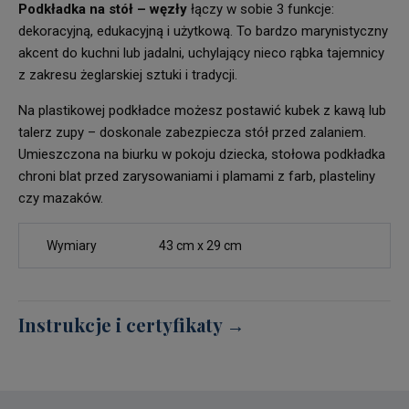
Podkładka na stół – węzły
łączy w sobie 3 funkcje:
dekoracyjną, edukacyjną i użytkową. To bardzo marynistyczny
akcent do kuchni lub jadalni, uchylający nieco rąbka tajemnicy
z zakresu żeglarskiej sztuki i tradycji.
Na plastikowej podkładce możesz postawić kubek z kawą lub
talerz zupy – doskonale zabezpiecza stół przed zalaniem.
Umieszczona na biurku w pokoju dziecka, stołowa podkładka
chroni blat przed zarysowaniami i plamami z farb, plasteliny
czy mazaków.
Wymiary
43 cm x 29 cm
Instrukcje i certyfikaty →