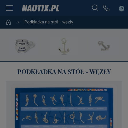
0
Podkładka na stół - węzły
PODKŁADKA NA STÓŁ - WĘZŁY