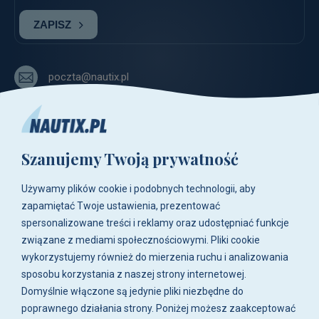
ZAPISZ
poczta@nautix.pl
+48 515-917-666
+48 783-788-216
Szanujemy Twoją prywatność
ul. Zwoleńska 23,
04-761 Warszawa
Używamy plików cookie i podobnych technologii, aby
Biuro i sklep są czynne:
zapamiętać Twoje ustawienia, prezentować
pn-pt w godz. 8:00 - 16:00.
spersonalizowane treści i reklamy oraz udostępniać funkcje
związane z mediami społecznościowymi. Pliki cookie
O firmie
wykorzystujemy również do mierzenia ruchu i analizowania
sposobu korzystania z naszej strony internetowej.
Zakupy
Domyślnie włączone są jedynie pliki niezbędne do
poprawnego działania strony. Poniżej możesz zaakceptować