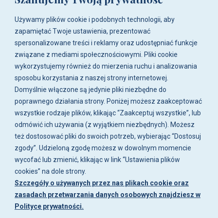
ul. Zwoleńska 23,
04-761 Warszawa
Używamy plików cookie i podobnych technologii, aby
Biuro i sklep są czynne:
zapamiętać Twoje ustawienia, prezentować
pn-pt w godz. 8:00 - 16:00.
spersonalizowane treści i reklamy oraz udostępniać funkcje
związane z mediami społecznościowymi. Pliki cookie
O firmie
wykorzystujemy również do mierzenia ruchu i analizowania
sposobu korzystania z naszej strony internetowej.
Zakupy
Domyślnie włączone są jedynie pliki niezbędne do
poprawnego działania strony. Poniżej możesz zaakceptować
wszystkie rodzaje plików, klikając “Zaakceptuj wszystkie”, lub
Moje konto
odmówić ich używania (z wyjątkiem niezbędnych). Możesz
też dostosować pliki do swoich potrzeb, wybierając “Dostosuj
Artykuły i galeria
zgody”. Udzieloną zgodę możesz w dowolnym momencie
wycofać lub zmienić, klikając w link “Ustawienia plików
cookies” na dole strony.
Szczegóły o używanych przez nas plikach cookie oraz
zasadach przetwarzania danych osobowych znajdziesz w
Polityce prywatności.