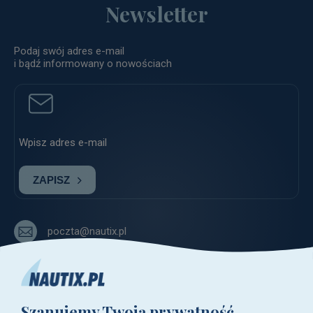
Newsletter
Podaj swój adres e-mail
i bądź informowany o nowościach
ZAPISZ
poczta@nautix.pl
+48 515-917-666
+48 783-788-216
Szanujemy Twoją prywatność