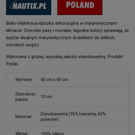
Biało-błękitna poduszka dekoracyjna w marynistycznym
klimacie. Szerokie pasy i morskie, łagodne kolory sprawiają, że
będzie idealnym marynistycznym dodatkiem do lekkich,
morskich wnętrz.
Wykonana z grubej, wysokiej jakości elanobawełny. Produkt
Polski.
Wymiary
40 cm x 40 cm
Szerokość
10 cm
pasów
Elanobawełna (35% bawełna, 65%
Materiał
poliester)
Wkład
100% silikon