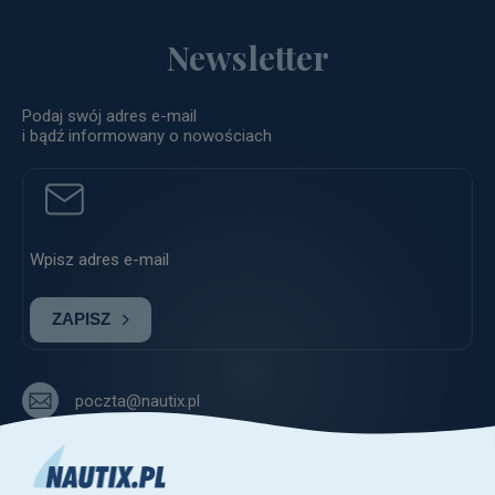
Newsletter
Podaj swój adres e-mail
i bądź informowany o nowościach
ZAPISZ
poczta@nautix.pl
+48 515-917-666
+48 783-788-216