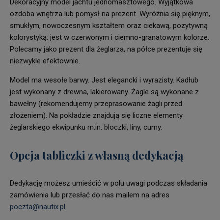
Dekoracyjny model jachtu jednomasztowego. Wyjątkowa
ozdoba wnętrza lub pomysł na prezent. Wyróżnia się pięknym,
smukłym, nowoczesnym kształtem oraz ciekawą, pozytywną
kolorystyką: jest w czerwonym i ciemno-granatowym kolorze.
Polecamy jako prezent dla żeglarza, na półce prezentuje się
niezwykle efektownie.
Model ma wesołe barwy. Jest elegancki i wyrazisty. Kadłub
jest wykonany z drewna, lakierowany. Żagle są wykonane z
bawełny (rekomendujemy przeprasowanie żagli przed
złożeniem). Na pokładzie znajdują się liczne elementy
żeglarskiego ekwipunku m.in. bloczki, liny, cumy.
Opcja tabliczki z własną dedykacją
Dedykację możesz umieścić w polu uwagi podczas składania
zamówienia lub przesłać do nas mailem na adres
poczta@nautix.pl
.