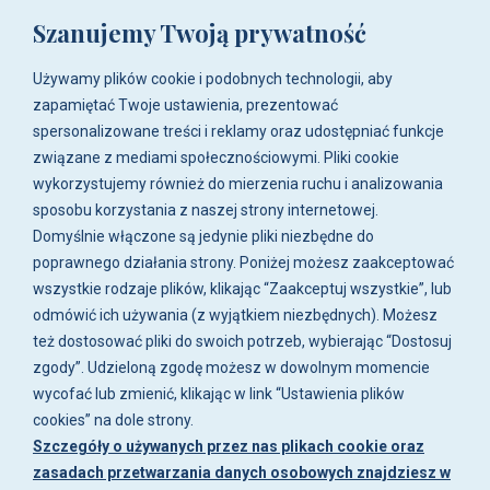
Szanujemy Twoją prywatność
ul. Zwoleńska 23,
04-761 Warszawa
Używamy plików cookie i podobnych technologii, aby
Biuro i sklep są czynne:
zapamiętać Twoje ustawienia, prezentować
pn-pt w godz. 8:00 - 16:00.
spersonalizowane treści i reklamy oraz udostępniać funkcje
związane z mediami społecznościowymi. Pliki cookie
O firmie
wykorzystujemy również do mierzenia ruchu i analizowania
sposobu korzystania z naszej strony internetowej.
Zakupy
Domyślnie włączone są jedynie pliki niezbędne do
poprawnego działania strony. Poniżej możesz zaakceptować
wszystkie rodzaje plików, klikając “Zaakceptuj wszystkie”, lub
Moje konto
odmówić ich używania (z wyjątkiem niezbędnych). Możesz
też dostosować pliki do swoich potrzeb, wybierając “Dostosuj
Artykuły i galeria
zgody”. Udzieloną zgodę możesz w dowolnym momencie
wycofać lub zmienić, klikając w link “Ustawienia plików
cookies” na dole strony.
Szczegóły o używanych przez nas plikach cookie oraz
zasadach przetwarzania danych osobowych znajdziesz w