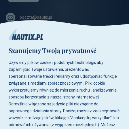
poczta@nautix.pl
+48 515-917-666
+48 783-788-216
Szanujemy Twoją prywatność
ul. Zwoleńska 23,
04-761 Warszawa
Używamy plików cookie i podobnych technologii, aby
Biuro i sklep są czynne:
zapamiętać Twoje ustawienia, prezentować
pn-pt w godz. 8:00 - 16:00.
spersonalizowane treści i reklamy oraz udostępniać funkcje
związane z mediami społecznościowymi. Pliki cookie
O firmie
wykorzystujemy również do mierzenia ruchu i analizowania
sposobu korzystania z naszej strony internetowej.
Zakupy
Domyślnie włączone są jedynie pliki niezbędne do
poprawnego działania strony. Poniżej możesz zaakceptować
wszystkie rodzaje plików, klikając “Zaakceptuj wszystkie”, lub
Moje konto
odmówić ich używania (z wyjątkiem niezbędnych). Możesz