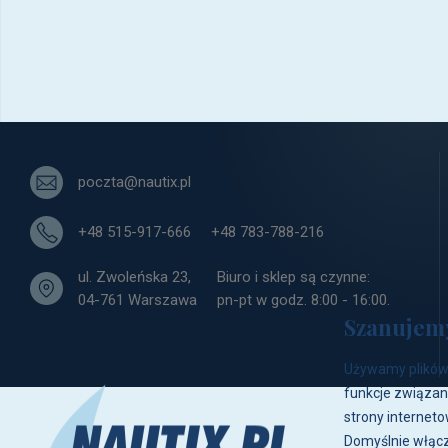
poczta@nautix.pl
+48 515-917-666
+48 783-788-216
ul. Zwoleńska 23,
Biuro i sklep są czynne:
04-761 Warszawa
pn-pt w godz. 8:00 - 16:00.
Szanujem
Używamy plików 
funkcje związan
strony interneto
Domyślnie włącz