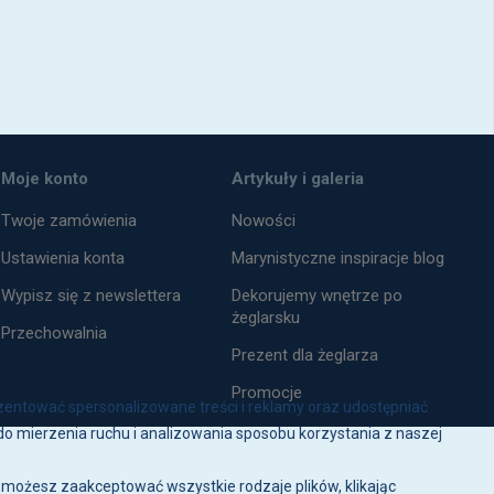
Moje konto
Artykuły i galeria
Twoje zamówienia
Nowości
Ustawienia konta
Marynistyczne inspiracje blog
Wypisz się z newslettera
Dekorujemy wnętrze po
żeglarsku
Przechowalnia
Prezent dla żeglarza
Promocje
zentować spersonalizowane treści i reklamy oraz udostępniać
o mierzenia ruchu i analizowania sposobu korzystania z naszej
j możesz zaakceptować wszystkie rodzaje plików, klikając