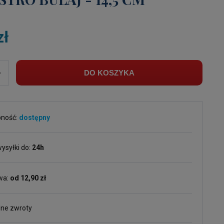
zł
+
DO KOSZYKA
pność:
dostępny
ysyłki do:
24h
wa:
od 12,90 zł
ne zwroty