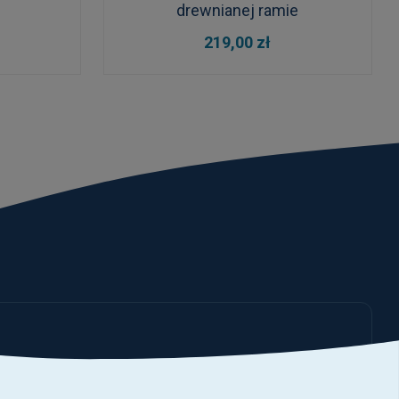
drewnianej ramie
DO KOSZYKA
219,00 zł