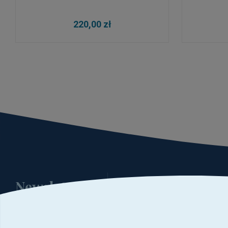
DO KOSZYKA
220,00 zł
Newsletter
Podaj swój adres e-mail
i bądź informowany o nowości