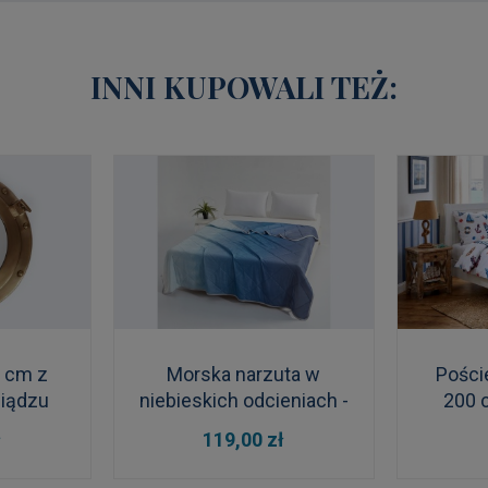
INNI KUPOWALI TEŻ:
9 cm z
Morska narzuta w
Pości
iądzu
niebieskich odcieniach -
200 
200 x 230 cm
DO KOSZYKA
DO
ł
119,00 zł