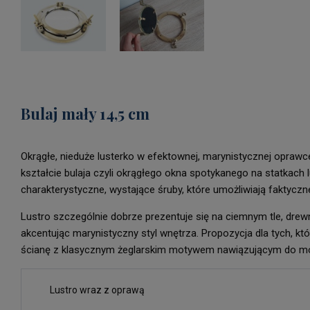
Bulaj mały 14,5 cm
Okrągłe, nieduże lusterko w efektownej, marynistycznej oprawc
kształcie bulaja czyli okrągłego okna spotykanego na statkach 
charakterystyczne, wystające śruby, które umożliwiają faktyczn
Lustro szczególnie dobrze prezentuje się na ciemnym tle, drew
akcentując marynistyczny styl wnętrza. Propozycja dla tych, kt
ścianę z klasycznym żeglarskim motywem nawiązującym do mors
Lustro wraz z oprawą