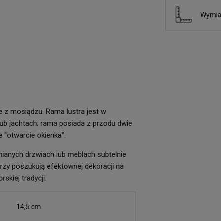
Wymia
e z mosiądzu. Rama lustra jest w
lub jachtach; rama posiada z przodu dwie
e "otwarcie okienka".
nianych drzwiach lub meblach subtelnie
órzy poszukują efektownej dekoracji na
kiej tradycji.
14,5 cm