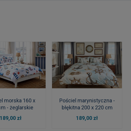
el morska 160 x
Pościel marynistyczna -
cm - żeglarskie
błękitna 200 x 220 cm
motywy
 KOSZYKA
DO KOSZYKA
189,00 zł
189,00 zł