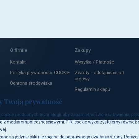
ZAPISZ
O firmie
Zakupy
Kontakt
Wysyłka / Płatność
Polityka prywatności, COOKIE
Zwroty - odstąpienie od
umowy
Ochrona środowiska
Regulamin sklepu
y Twoją prywatność
cookie i podobnych technologii, aby zapamiętać Twoje ustawienia, pre
e z mediami społecznościowymi. Pliki cookie wykorzystujemy również d
wej.
one są jedynie pliki niezbędne do poprawnego działania strony. Poniże