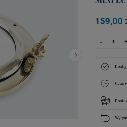
159,00 
ilość
_
Dostę
Czas w
Dosta
Wygod