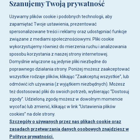
Szanujemy Twoją prywatność
ul. Zwoleńska 23,
04-761 Warszawa
Używamy plików cookie i podobnych technologii, aby
Biuro i sklep są czynne:
zapamiętać Twoje ustawienia, prezentować
pn-pt w godz. 8:00 - 16:00.
spersonalizowane treści i reklamy oraz udostępniać funkcje
związane z mediami społecznościowymi. Pliki cookie
O firmie
wykorzystujemy również do mierzenia ruchu i analizowania
sposobu korzystania z naszej strony internetowej.
Zakupy
Domyślnie włączone są jedynie pliki niezbędne do
poprawnego działania strony. Poniżej możesz zaakceptować
wszystkie rodzaje plików, klikając “Zaakceptuj wszystkie”, lub
Moje konto
odmówić ich używania (z wyjątkiem niezbędnych). Możesz
też dostosować pliki do swoich potrzeb, wybierając “Dostosuj
Artykuły i galeria
zgody”. Udzieloną zgodę możesz w dowolnym momencie
wycofać lub zmienić, klikając w link “Ustawienia plików
cookies” na dole strony.
Szczegóły o używanych przez nas plikach cookie oraz
zasadach przetwarzania danych osobowych znajdziesz w
Polityce prywatności.