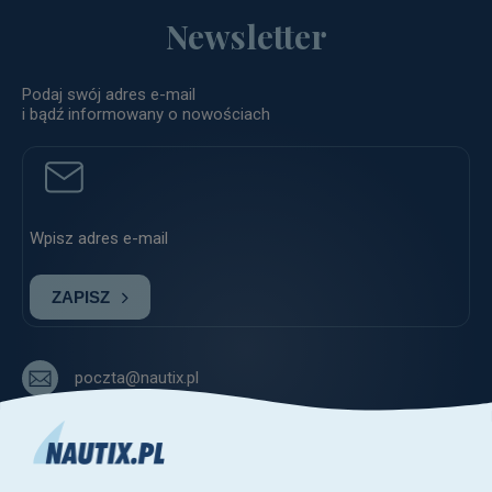
Newsletter
Podaj swój adres e-mail
i bądź informowany o nowościach
ZAPISZ
poczta@nautix.pl
+48 515-917-666
+48 783-788-216