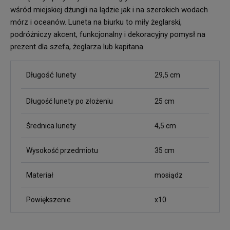
wśród miejskiej dżungli na lądzie jak i na szerokich wodach
mórz i oceanów. Luneta na biurku to miły żeglarski,
podróżniczy akcent, funkcjonalny i dekoracyjny pomysł na
prezent dla szefa, żeglarza lub kapitana.
Długość lunety
29,5 cm
Długość lunety po złożeniu
25 cm
Średnica lunety
4,5 cm
Wysokość przedmiotu
35 cm
Materiał
mosiądz
Powiększenie
x10