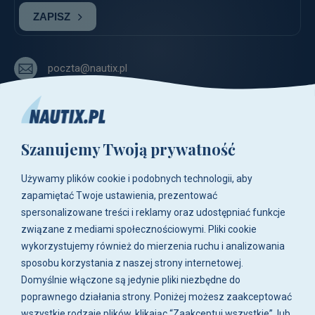
ZAPISZ
poczta@nautix.pl
+48 515-917-666
+48 783-788-216
Szanujemy Twoją prywatność
ul. Zwoleńska 23,
04-761 Warszawa
Używamy plików cookie i podobnych technologii, aby
Biuro i sklep są czynne:
zapamiętać Twoje ustawienia, prezentować
pn-pt w godz. 8:00 - 16:00.
spersonalizowane treści i reklamy oraz udostępniać funkcje
związane z mediami społecznościowymi. Pliki cookie
O firmie
wykorzystujemy również do mierzenia ruchu i analizowania
sposobu korzystania z naszej strony internetowej.
Zakupy
Domyślnie włączone są jedynie pliki niezbędne do
poprawnego działania strony. Poniżej możesz zaakceptować
wszystkie rodzaje plików, klikając “Zaakceptuj wszystkie”, lub