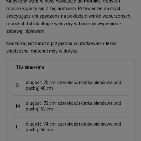
Klasyczny wzór w pasy nawiązuje do morskiej tradycji i
mocno kojarzy się z żeglarstwem. Przywiedzie na myśl
ekscytujące dni spędzone na pokładzie wśród wzburzonych,
morskich fal lub długie wieczory w tawernie wypełnione
zabawą i śpiewem.
Koszulka jest bardzo przyjemna w użytkowaniu: lekko
elastyczna, materiał miły w dotyku.
Tkanina
bawełna
długość: 70 cm; szerokość (klatka piersiowa pod
S
pachą) 48 cm
długość: 72 cm; szerokość (klatka piersiowa pod
M
pachą) 52 cm
długość: 74 cm; szerokość (klatka piersiowa pod
L
pachą) 56 cm