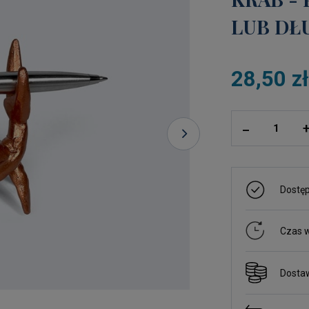
LUB DŁ
28,50 z
ilość
_
Dostę
Czas w
Dosta