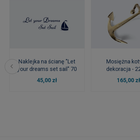
Naklejka na ścianę "Let
Mosiężna kot
your dreams set sail" 70
dekoracja - 
cm
DO KOSZYKA
DO KOSZYKA
45,00 zł
165,00 z