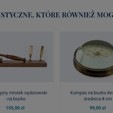
STYCZNE, KTÓRE RÓWNIEŻ MOGĄ
yjny młotek sędziowski
Kompas na biurko Ant
- na biurko
średnica 8 cm
DO KOSZYKA
DO KOSZYKA
155,00 zł
99,00 zł