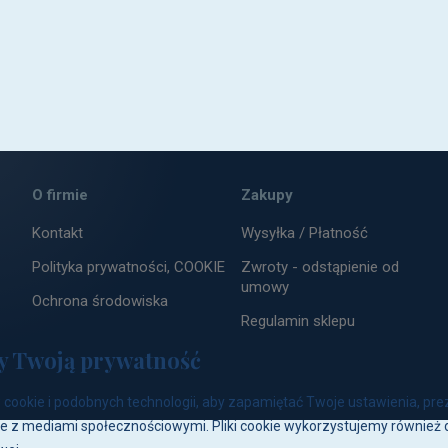
ach
ZAPISZ
O firmie
Zakupy
Kontakt
Wysyłka / Płatność
Polityka prywatności, COOKIE
Zwroty - odstąpienie od
umowy
Ochrona środowiska
Regulamin sklepu
y Twoją prywatność
cookie i podobnych technologii, aby zapamiętać Twoje ustawienia, pre
e z mediami społecznościowymi. Pliki cookie wykorzystujemy również d