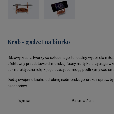
Krab - gadżet na biurko
Rdzawy krab z tworzywa sztucznego to idealny wybór dla miło
efektowny przedstawiciel morskiej fauny nie tylko przyciąga w
pełni praktyczną rolę – jego szczypce mogą podtrzymywać smar
Dodaj swojemu biurku odrobinę nadmorskiego uroku i spraw, by 
akcesoriów.
Wymiar
9,5 cm x 7 cm