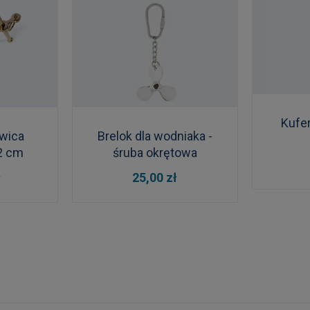
Kufer
wica
Brelok dla wodniaka -
22 cm
śruba okrętowa
DO
DO KOSZYKA
ł
25,00 zł