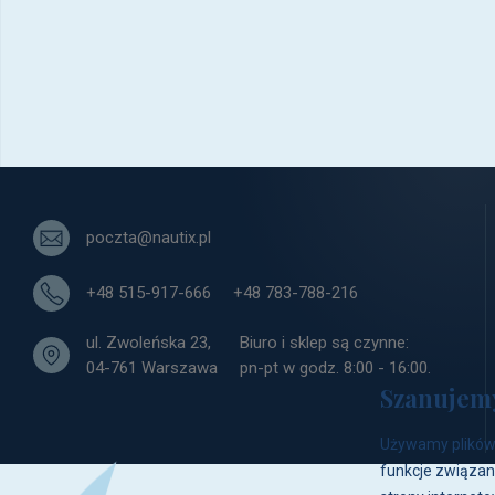
Podaj swój adres e-mail
i bądź informowany o nowości
poczta@nautix.pl
+48 515-917-666
+48 783-788-216
ul. Zwoleńska 23,
Biuro i sklep są czynne:
04-761 Warszawa
pn-pt w godz. 8:00 - 16:00.
Szanujem
Używamy plików 
funkcje związan