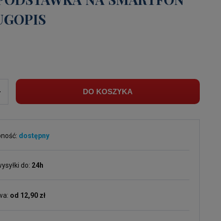
UGOPIS
ł
+
DO KOSZYKA
pność:
dostępny
ysyłki do:
24h
wa:
od 12,90 zł