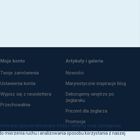
Moje konto
Artykuły i galeria
Twoje zamówienia
Nowości
Ustawienia konta
Marynistyczne inspiracje blog
Wypisz się z newslettera
Dekorujemy wnętrze po
żeglarsku
Przechowalnia
Prezent dla żeglarza
Promocje
zentować spersonalizowane treści i reklamy oraz udostępniać
o mierzenia ruchu i analizowania sposobu korzystania z naszej