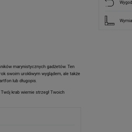
Wygod
Wymia
śników marynistycznych gadżetów. Ten
zrok swoim urokliwym wyglądem, ale także
tfon lub długopis.
Twój krab wiernie strzegł Twoich