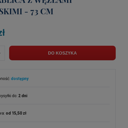
KIMI - 73 CM
zł
+
DO KOSZYKA
pność:
dostępny
ysyłki do:
2 dni
wa:
od 15,50 zł