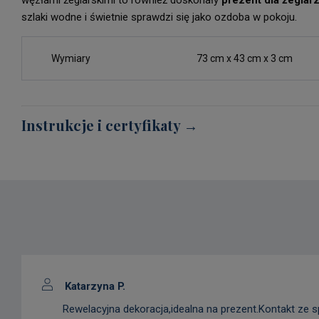
węzłami żeglarskimi to również doskonały
prezent dla żeglar
szlaki wodne i świetnie sprawdzi się jako ozdoba w pokoju.
Wymiary
73 cm x 43 cm x 3 cm
Instrukcje i certyfikaty →
Katarzyna P.
Rewelacyjna dekoracja,idealna na prezent.Kontakt ze 