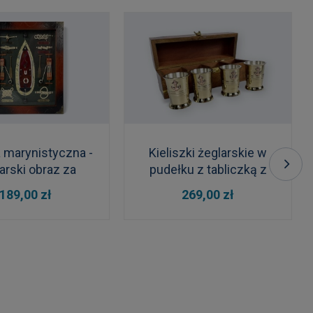
 marynistyczna -
Kieliszki żeglarskie w
arski obraz za
pudełku z tabliczką z
szkłem
dedykacją
 KOSZYKA
DO KOSZYKA
189,00 zł
269,00 zł