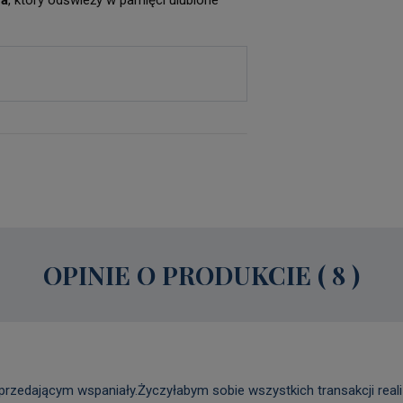
za
, który odświeży w pamięci ulubione
OPINIE O PRODUKCIE (
8
)
sprzedającym wspaniały.Życzyłabym sobie wszystkich transakcji rea