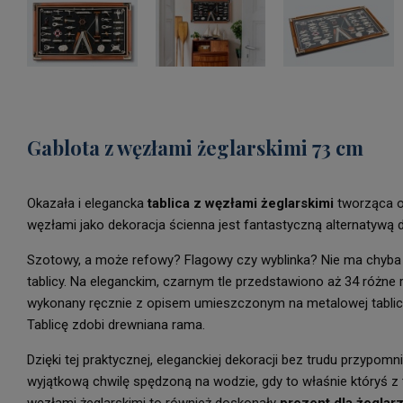
Gablota z węzłami żeglarskimi 73 cm
Okazała i elegancka
tablica z węzłami żeglarskimi
tworząca ob
węzłami jako dekoracja ścienna jest fantastyczną alternatywą d
Szotowy, a może refowy? Flagowy czy wyblinka? Nie ma chyba w
tablicy. Na eleganckim, czarnym tle przedstawiono aż 34 różne 
wykonany ręcznie z opisem umieszczonym na metalowej tablicz
Tablicę zdobi drewniana rama.
Dzięki tej praktycznej, eleganckiej dekoracji bez trudu przypom
wyjątkową chwilę spędzoną na wodzie, gdy to właśnie któryś z 