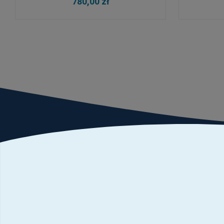
780,00 zł
Newsletter
Podaj swój adres e-mail
i bądź informowany o nowości