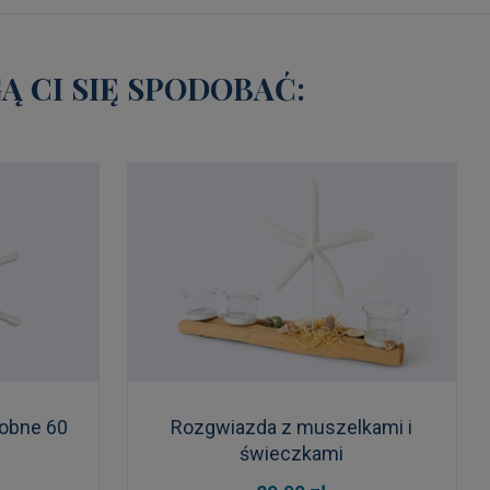
 CI SIĘ SPODOBAĆ:
dobne 60
Rozgwiazda z muszelkami i
świeczkami
DO KOSZYKA