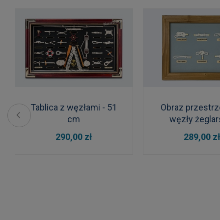
Tablica z węzłami - 51
Obraz przestrz
cm
węzły żeglar
DO KOSZYKA
DO KOSZYKA
290,00 zł
289,00 z