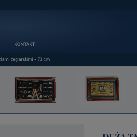
Szukaj
KONTAKT
złami żeglarskimi - 73 cm
DUŻA T