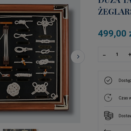
ŻEGLARS
499,00 
ilość
_
Dostę
Czas w
Dosta