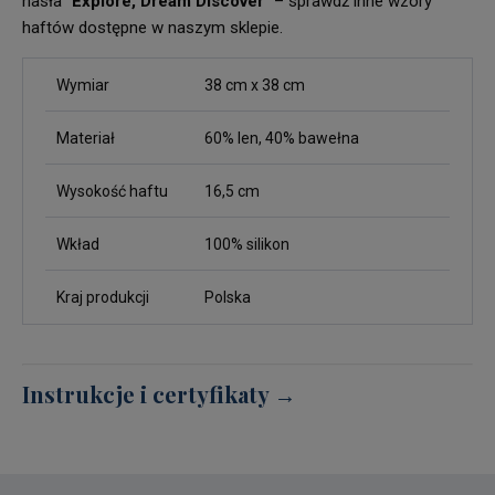
hasła
"Explore, Dream Discover"
– sprawdź inne wzory
haftów dostępne w naszym sklepie.
Wymiar
38 cm x 38 cm
Materiał
60% len, 40% bawełna
Wysokość haftu
16,5 cm
Wkład
100% silikon
Kraj produkcji
Polska
Instrukcje i certyfikaty →