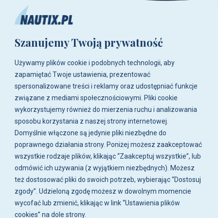
+48 515-917-666
+48 783-788-216
Szanujemy Twoją prywatność
ul. Zwoleńska 23,
04-761 Warszawa
Używamy plików cookie i podobnych technologii, aby
Biuro i sklep są czynne:
zapamiętać Twoje ustawienia, prezentować
pn-pt w godz. 8:00 - 16:00.
spersonalizowane treści i reklamy oraz udostępniać funkcje
związane z mediami społecznościowymi. Pliki cookie
O firmie
wykorzystujemy również do mierzenia ruchu i analizowania
sposobu korzystania z naszej strony internetowej.
Zakupy
Domyślnie włączone są jedynie pliki niezbędne do
poprawnego działania strony. Poniżej możesz zaakceptować
wszystkie rodzaje plików, klikając “Zaakceptuj wszystkie”, lub
Moje konto
odmówić ich używania (z wyjątkiem niezbędnych). Możesz
też dostosować pliki do swoich potrzeb, wybierając “Dostosuj
Artykuły i galeria
zgody”. Udzieloną zgodę możesz w dowolnym momencie
wycofać lub zmienić, klikając w link “Ustawienia plików
cookies” na dole strony.