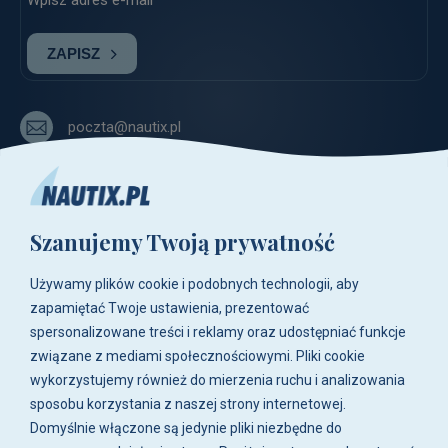
ZAPISZ
poczta@nautix.pl
+48 515-917-666
+48 783-788-216
Szanujemy Twoją prywatność
ul. Zwoleńska 23,
04-761 Warszawa
Używamy plików cookie i podobnych technologii, aby
Biuro i sklep są czynne:
zapamiętać Twoje ustawienia, prezentować
pn-pt w godz. 8:00 - 16:00.
spersonalizowane treści i reklamy oraz udostępniać funkcje
związane z mediami społecznościowymi. Pliki cookie
O firmie
wykorzystujemy również do mierzenia ruchu i analizowania
sposobu korzystania z naszej strony internetowej.
Zakupy
Domyślnie włączone są jedynie pliki niezbędne do