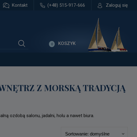
Kontakt
(+48) 515-917-666
Zaloguj się
KOSZYK
0
 WNĘTRZ Z MORSKĄ TRADYCJĄ
alną ozdobą salonu, jadalni, holu a nawet biura.