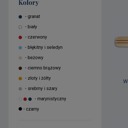
Kolory
- granat
- biały
- czerwony
- błękitny i seledyn
- beżowy
- ciemno brązowy
- złoty i żółty
W
- srebrny i szary
- marynistyczny
- czarny