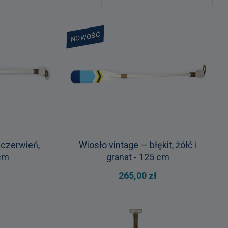
NOWOŚĆ
, czerwień,
Wiosło vintage — błękit, żółć i
 cm
granat - 125 cm
265,00 zł