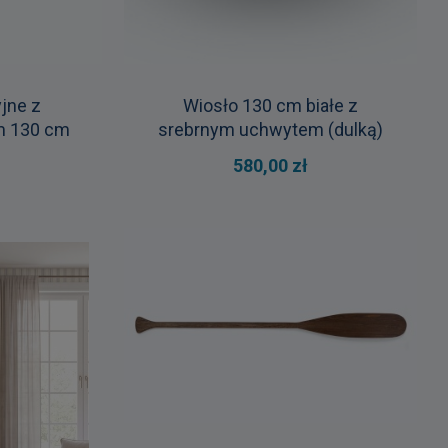
jne z
Wiosło 130 cm białe z
m 130 cm
srebrnym uchwytem (dulką)
580,00 zł