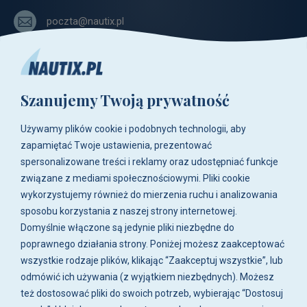
poczta@nautix.pl
+48 515-917-666
+48 783-788-216
Szanujemy Twoją prywatność
ul. Zwoleńska 23,
04-761 Warszawa
Używamy plików cookie i podobnych technologii, aby
Biuro i sklep są czynne:
zapamiętać Twoje ustawienia, prezentować
pn-pt w godz. 8:00 - 16:00.
spersonalizowane treści i reklamy oraz udostępniać funkcje
związane z mediami społecznościowymi. Pliki cookie
O firmie
wykorzystujemy również do mierzenia ruchu i analizowania
sposobu korzystania z naszej strony internetowej.
Zakupy
Domyślnie włączone są jedynie pliki niezbędne do
poprawnego działania strony. Poniżej możesz zaakceptować
wszystkie rodzaje plików, klikając “Zaakceptuj wszystkie”, lub
Moje konto
odmówić ich używania (z wyjątkiem niezbędnych). Możesz
też dostosować pliki do swoich potrzeb, wybierając “Dostosuj
Artykuły i galeria