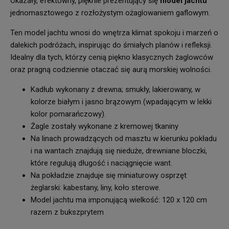
Okazały, efektowny, pięknie prezentujący się
model jachtu
jednomasztowego z rozłożystym ożaglowaniem gaflowym.
Ten model jachtu wnosi do wnętrza klimat spokoju i marzeń o
dalekich podróżach, inspirując do śmiałych planów i refleksji.
Idealny dla tych, którzy cenią piękno klasycznych żaglowców
oraz pragną codziennie otaczać się aurą morskiej wolności.
Kadłub wykonany z drewna; smukły, lakierowany, w
kolorze białym i jasno brązowym (wpadającym w lekki
kolor pomarańczowy).
Żagle zostały wykonane z kremowej tkaniny
Na linach prowadzących od masztu w kierunku pokładu
i na wantach znajdują się nieduże, drewniane bloczki,
które regulują długość i naciągnięcie want.
Na pokładzie znajduje się miniaturowy osprzęt
żeglarski: kabestany, liny, koło sterowe.
Model jachtu ma imponującą wielkość: 120 x 120 cm
razem z bukszprytem