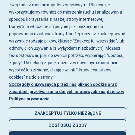
związane z mediami społecznościowymi. Pliki cookie
O firmie
wykorzystujemy również do mierzenia ruchu i analizowania
sposobu korzystania z naszej strony internetowej.
Zakupy
Domyślnie włączone są jedynie pliki niezbędne do
poprawnego działania strony. Poniżej możesz zaakceptować
wszystkie rodzaje plików, klikając “Zaakceptuj wszystkie”, lub
Moje konto
odmówić ich używania (z wyjątkiem niezbędnych). Możesz
też dostosować pliki do swoich potrzeb, wybierając “Dostosuj
Artykuły i galeria
zgody”. Udzieloną zgodę możesz w dowolnym momencie
wycofać lub zmienić, klikając w link “Ustawienia plików
cookies” na dole strony.
Szczegóły o używanych przez nas plikach cookie oraz
zasadach przetwarzania danych osobowych znajdziesz w
Polityce prywatności.
ZAAKCEPTUJ TYLKO NIEZBĘDNE
DOSTOSUJ ZGODY
© 2026 nautix.pl
Sklep internetowy Shoper