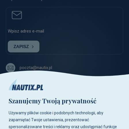
ZAPISZ
poczta@nautix.pl
+48 515-917-666
+48 783-788-216
Szanujemy Twoją prywatność
ul. Zwoleńska 23,
04-761 Warszawa
Używamy plików cookie i podobnych technologii, aby
Biuro i sklep są czynne:
zapamiętać Twoje ustawienia, prezentować
pn-pt w godz. 8:00 - 16:00.
spersonalizowane treści i reklamy oraz udostępniać funkcje