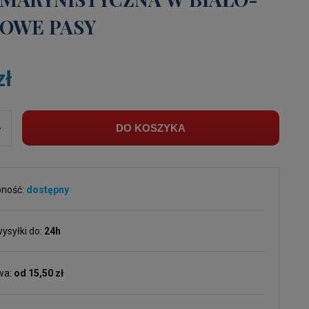
OWE PASY
zł
+
DO KOSZYKA
pność:
dostępny
ysyłki do:
24h
wa:
od 15,50 zł