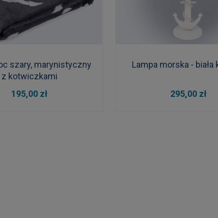
oc szary, marynistyczny
Lampa morska - biała 
z kotwiczkami
DO KOSZYKA
DO KOSZYKA
195,00 zł
295,00 zł