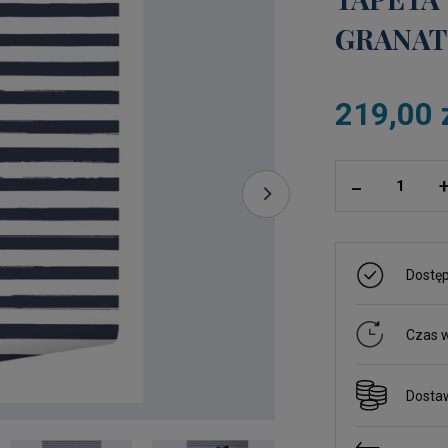
GRANAT
219,00 
ilość
_
Dostę
Czas w
Dosta