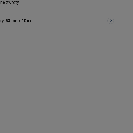
ne zwroty
ry:
53 cm x 10 m