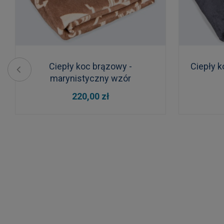
Ciepły koc brązowy -
Ciepły k
marynistyczny wzór
DO KOSZYKA
220,00 zł