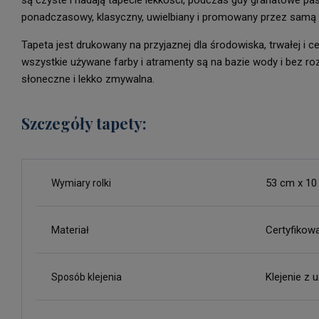
są czyste i nadają tapecie lekkości, podczas gdy granatowe pas
ponadczasowy, klasyczny, uwielbiany i promowany przez samą
Tapeta jest drukowany na przyjaznej dla środowiska, trwałej i 
wszystkie używane farby i atramenty są na bazie wody i bez ro
słoneczne i lekko zmywalna.
Szczegóły tapety:
53 cm x 10
Wymiary rolki
Certyfikow
Materiał
Klejenie z 
Sposób klejenia