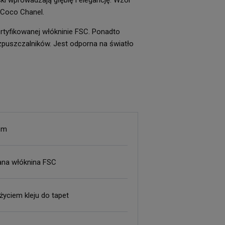
ki wprowadzają głębię i elegancję. Wzór
 Coco Chanel.
certyfikowanej włókninie FSC. Ponadto
zpuszczalników. Jest odporna na światło
 m
ana włóknina FSC
użyciem kleju do tapet