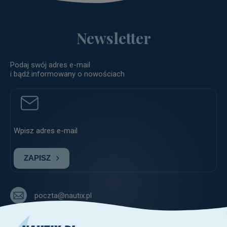
Newsletter
Podaj swój adres e-mail
i bądź informowany o nowościach
ZAPISZ
poczta@nautix.pl
+48 515-917-666