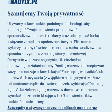
+48 783-788-216
Szanujemy Twoją prywatność
ul. Zwoleńska 23,
04-761 Warszawa
Używamy plików cookie i podobnych technologii, aby
Biuro i sklep są czynne:
zapamiętać Twoje ustawienia, prezentować
pn-pt w godz. 8:00 - 16:00.
spersonalizowane treści i reklamy oraz udostępniać funkcje
związane z mediami społecznościowymi. Pliki cookie
O firmie
wykorzystujemy również do mierzenia ruchu i analizowania
sposobu korzystania z naszej strony internetowej.
Zakupy
Domyślnie włączone są jedynie pliki niezbędne do
poprawnego działania strony. Poniżej możesz zaakceptować
wszystkie rodzaje plików, klikając “Zaakceptuj wszystkie”, lub
Moje konto
odmówić ich używania (z wyjątkiem niezbędnych). Możesz
też dostosować pliki do swoich potrzeb, wybierając “Dostosuj
Artykuły i galeria
zgody”. Udzieloną zgodę możesz w dowolnym momencie
wycofać lub zmienić, klikając w link “Ustawienia plików
cookies” na dole strony.
Szczegóły o używanych przez nas plikach cookie oraz