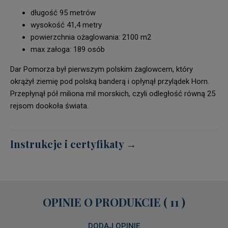
długość 95 metrów
wysokość 41,4 metry
powierzchnia ożaglowania: 2100 m2
max załoga: 189 osób
Dar Pomorza był pierwszym polskim żaglowcem, który
okrążył ziemię pod polską banderą i opłynął przylądek Horn.
Przepłynął pół miliona mil morskich, czyli odległość równą 25
rejsom dookoła świata.
Instrukcje i certyfikaty →
OPINIE O PRODUKCIE (
11
)
DODAJ OPINIĘ