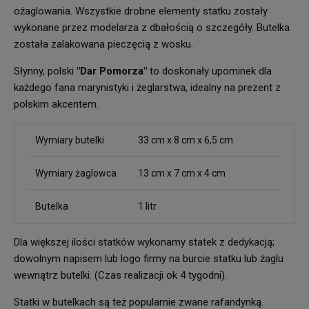
ożaglowania. Wszystkie drobne elementy statku zostały
wykonane przez modelarza z dbałością o szczegóły. Butelka
została zalakowana pieczęcią z wosku.
Słynny, polski
"Dar Pomorza"
to doskonały upominek dla
każdego fana marynistyki i żeglarstwa, idealny na prezent z
polskim akcentem.
Wymiary butelki
33 cm x 8 cm x 6,5 cm
Wymiary żaglowca
13 cm x 7 cm x 4 cm
Butelka
1 litr
Dla większej ilości statków wykonamy statek z dedykacją;
dowolnym napisem lub logo firmy na burcie statku lub żaglu
wewnątrz butelki. (Czas realizacji ok 4 tygodni).
Statki w butelkach są też popularnie zwane rafandynką.