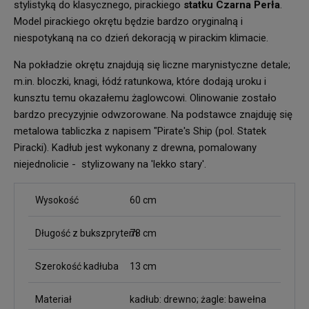
stylistyką do klasycznego, pirackiego
statku Czarna Perła
.
Model pirackiego okrętu będzie bardzo oryginalną i
niespotykaną na co dzień dekoracją w pirackim klimacie.
Na pokładzie okrętu znajdują się liczne marynistyczne detale;
m.in. bloczki, knagi, łódź ratunkowa, które dodają uroku i
kunsztu temu okazałemu żaglowcowi. Olinowanie zostało
bardzo precyzyjnie odwzorowane. Na podstawce znajduję się
metalowa tabliczka z napisem "Pirate's Ship (pol. Statek
Piracki). Kadłub jest wykonany z drewna, pomalowany
niejednolicie - stylizowany na 'lekko stary'.
Wysokość
60 cm
Długość z bukszprytem
78 cm
Szerokość kadłuba
13 cm
Materiał
kadłub: drewno; żagle: bawełna