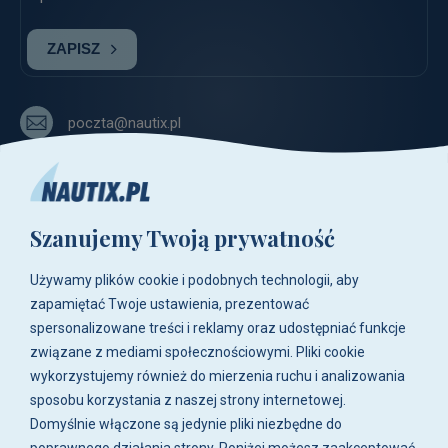
ZAPISZ
poczta@nautix.pl
+48 515-917-666
+48 783-788-216
Szanujemy Twoją prywatność
ul. Zwoleńska 23,
04-761 Warszawa
Używamy plików cookie i podobnych technologii, aby
Biuro i sklep są czynne:
zapamiętać Twoje ustawienia, prezentować
pn-pt w godz. 8:00 - 16:00.
spersonalizowane treści i reklamy oraz udostępniać funkcje
związane z mediami społecznościowymi. Pliki cookie
O firmie
wykorzystujemy również do mierzenia ruchu i analizowania
sposobu korzystania z naszej strony internetowej.
Zakupy
Domyślnie włączone są jedynie pliki niezbędne do