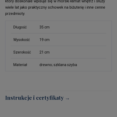
który doskonale wpisuje się w morski klimat wnętrz i służy
wiele lat jako praktyczny schowek na biżuterię i inne cenne
przedmioty.
Długość
35 cm
Wysokość
19 cm
Szerokość
21 cm
Materiał
drewno; szklana szyba
Instrukcje i certyfikaty →