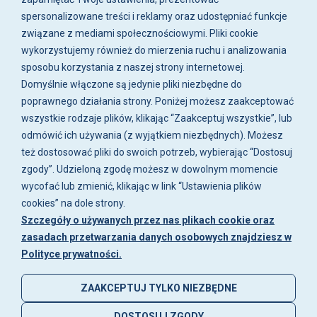
+48 515-917-666
spersonalizowane treści i reklamy oraz udostępniać funkcje
+48 783-788-216
związane z mediami społecznościowymi. Pliki cookie
wykorzystujemy również do mierzenia ruchu i analizowania
ul. Zwoleńska 23,
sposobu korzystania z naszej strony internetowej.
04-761 Warszawa
Domyślnie włączone są jedynie pliki niezbędne do
Biuro i sklep są czynne:
poprawnego działania strony. Poniżej możesz zaakceptować
pn-pt w godz. 8:00 - 16:00.
wszystkie rodzaje plików, klikając “Zaakceptuj wszystkie”, lub
odmówić ich używania (z wyjątkiem niezbędnych). Możesz
O firmie
Zakupy
Moje konto
Artykuły i
też dostosować pliki do swoich potrzeb, wybierając “Dostosuj
galeria
zgody”. Udzieloną zgodę możesz w dowolnym momencie
wycofać lub zmienić, klikając w link “Ustawienia plików
cookies” na dole strony.
Szczegóły o używanych przez nas plikach cookie oraz
zasadach przetwarzania danych osobowych znajdziesz w
Polityce prywatności.
ZAAKCEPTUJ TYLKO NIEZBĘDNE
DOSTOSUJ ZGODY