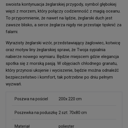
swoista kontynuacja żeglarskiej przygody, symbol głębokiej
więzi z morzem, który połączy codzienność z magią oceanu.
To przypomnienie, że nawet na lądzie, żeglarski duch jest
zawsze blisko, a serce żeglarza nigdy nie przestaje tęsknić za
falami.
Wyrazisty żeglarski wzór, przedstawiający żaglowiec, kotwicę
oraz motyw liny żeglarskiej sprawi, że Twoja sypialnia
nabierze nowego wymiaru. Będzie miejscem gdzie elegancja
spotka się z morską pasją. W objęciach chłodnego granatu,
który przynosi ukojenie i wyciszenie, będzie można odnaleźć
bezpieczeństwo i komfort, tak potrzebne po dniu pełnym
wyzwań.
Poszwa na pościel
200x 220 cm
Poszewka na poduszkę
2 szt. 70x80 cm
Materiał
poliester