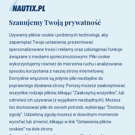
+48 515-917-666
+48 783-788-216
Szanujemy Twoją prywatność
ul. Zwoleńska 23,
04-761 Warszawa
Używamy plików cookie i podobnych technologii, aby
Biuro i sklep są czynne:
zapamiętać Twoje ustawienia, prezentować
pn-pt w godz. 8:00 - 16:00.
spersonalizowane treści i reklamy oraz udostępniać funkcje
związane z mediami społecznościowymi. Pliki cookie
O firmie
wykorzystujemy również do mierzenia ruchu i analizowania
sposobu korzystania z naszej strony internetowej.
Zakupy
Domyślnie włączone są jedynie pliki niezbędne do
poprawnego działania strony. Poniżej możesz zaakceptować
wszystkie rodzaje plików, klikając “Zaakceptuj wszystkie”, lub
Moje konto
odmówić ich używania (z wyjątkiem niezbędnych). Możesz
też dostosować pliki do swoich potrzeb, wybierając “Dostosuj
Artykuły i galeria
zgody”. Udzieloną zgodę możesz w dowolnym momencie
wycofać lub zmienić, klikając w link “Ustawienia plików
cookies” na dole strony.