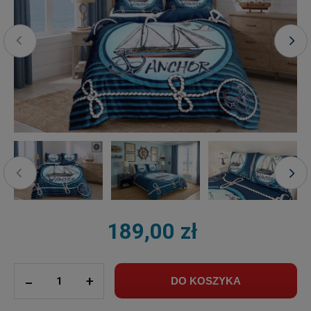
189,00 zł
ilość
_
+
DO KOSZYKA