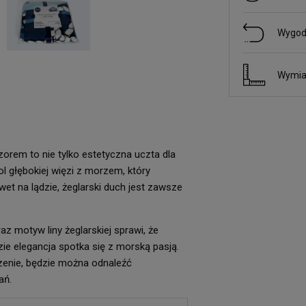
Wygod
Wymia
rem to nie tylko estetyczna uczta dla
ol głębokiej więzi z morzem, który
t na lądzie, żeglarski duch jest zawsze
az motyw liny żeglarskiej sprawi, że
ie elegancja spotka się z morską pasją.
szenie, będzie można odnaleźć
ań.