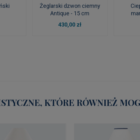
ński
Żeglarski dzwon ciemny
Cie
Antique - 15 cm
mar
k
DO KOSZYKA
DO
430,00 zł
STYCZNE, KTÓRE RÓWNIEŻ MOGĄ