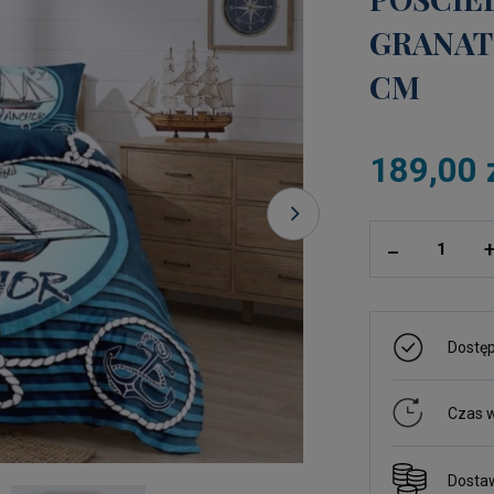
GRANAT
CM
189,00 
ilość
_
Dostę
Czas w
Dosta