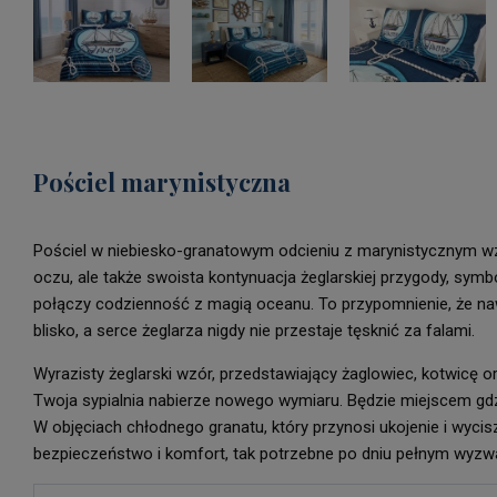
Pościel marynistyczna
Pościel w niebiesko-granatowym odcieniu z marynistycznym wzo
oczu, ale także swoista kontynuacja żeglarskiej przygody, symb
połączy codzienność z magią oceanu. To przypomnienie, że nawe
blisko, a serce żeglarza nigdy nie przestaje tęsknić za falami.
Wyrazisty żeglarski wzór, przedstawiający żaglowiec, kotwicę or
Twoja sypialnia nabierze nowego wymiaru. Będzie miejscem gdz
W objęciach chłodnego granatu, który przynosi ukojenie i wyci
bezpieczeństwo i komfort, tak potrzebne po dniu pełnym wyzw