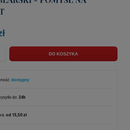
T
zł
+
DO KOSZYKA
pność:
dostępny
ysyłki do:
24h
wa:
od 15,50 zł