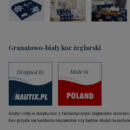
Granatowo-biały koc żeglarski
Gruby i miły w dotyku koc z fantastycznym żeglarskim wzorem.
koc przyda się każdemu niezależnie czy będzie służył na jach