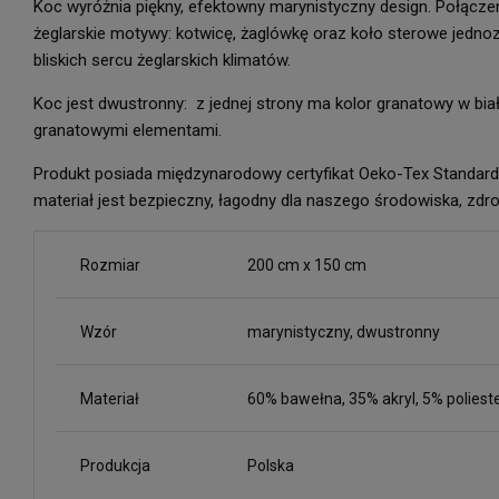
Koc wyróżnia piękny, efektowny marynistyczny design. Połączeni
żeglarskie motywy: kotwicę, żaglówkę oraz koło sterowe jedno
bliskich sercu żeglarskich klimatów.
Koc jest dwustronny: z jednej strony ma kolor granatowy w białe
granatowymi elementami.
Produkt posiada międzynarodowy certyfikat Oeko-Tex Standard
materiał jest bezpieczny, łagodny dla naszego środowiska, zdro
Rozmiar
200 cm x 150 cm
Wzór
marynistyczny, dwustronny
Materiał
60% bawełna, 35% akryl, 5% poliest
Produkcja
Polska