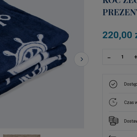
PREZEN
220,00 
ilość
_
Dostę
Czas w
Dosta