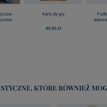
tyczna -
Karty do gry
Podł
wzorem
dekora
cm
DO KOSZYKA
DO
ł
89,00 zł
STYCZNE, KTÓRE RÓWNIEŻ MOGĄ