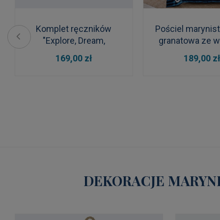
Komplet ręczników
Pościel marynis
"Explore, Dream,
granatowa ze 
Discover"
200 x 220 
DO KOSZYKA
DO KOSZYKA
169,00 zł
189,00 z
DEKORACJE MARYNI