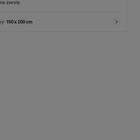
ne zwroty
ry:
150 x 200 cm