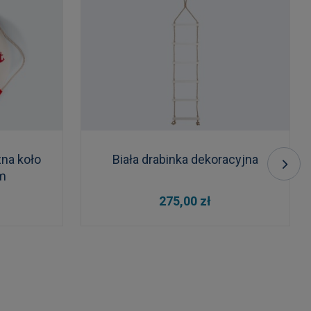
na koło
Biała drabinka dekoracyjna
m
DO KOSZYKA
275,00 zł