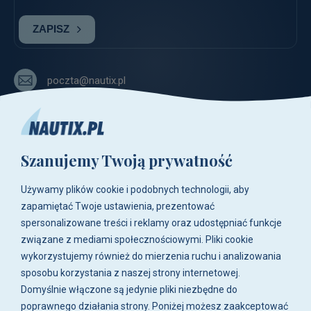
ZAPISZ
poczta@nautix.pl
+48 515-917-666
+48 783-788-216
Szanujemy Twoją prywatność
ul. Zwoleńska 23,
04-761 Warszawa
Używamy plików cookie i podobnych technologii, aby
Biuro i sklep są czynne:
zapamiętać Twoje ustawienia, prezentować
pn-pt w godz. 8:00 - 16:00.
spersonalizowane treści i reklamy oraz udostępniać funkcje
związane z mediami społecznościowymi. Pliki cookie
O firmie
wykorzystujemy również do mierzenia ruchu i analizowania
sposobu korzystania z naszej strony internetowej.
Zakupy
Domyślnie włączone są jedynie pliki niezbędne do
poprawnego działania strony. Poniżej możesz zaakceptować