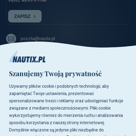
ZAPISZ
poczta@nautix.pl
+48 515-917-666
+48 783-788-216
Szanujemy Twoją prywatność
ul. Zwoleńska 23,
04-761 Warszawa
Używamy plików cookie i podobnych technologii, aby
Biuro i sklep są czynne:
zapamiętać Twoje ustawienia, prezentować
pn-pt w godz. 8:00 - 16:00.
spersonalizowane treści i reklamy oraz udostępniać funkcje
związane z mediami społecznościowymi. Pliki cookie
O firmie
wykorzystujemy również do mierzenia ruchu i analizowania
sposobu korzystania z naszej strony internetowej.
Zakupy
Domyślnie włączone są jedynie pliki niezbędne do