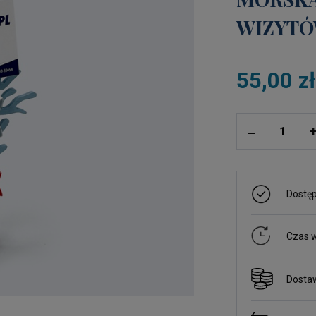
WIZYTÓW
55,00 z
ilość
_
Dostę
Czas w
Dosta