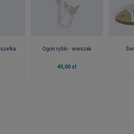
szelka
Ogon rybki - wieszak
Świ
DO KOSZYKA
DO
45,00 zł