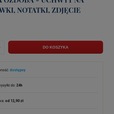
KI, NOTATKI, ZDJĘCIE
ł
+
DO KOSZYKA
pność:
dostępny
ysyłki do:
24h
wa:
od 12,90 zł