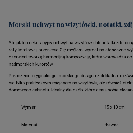
Morski uchwyt na wizytówki, notatki, zdj
Stojak lub dekoracyjny uchwyt na wizytówki lub notatki zdobi
rafy koralowej, przeniesie Cię myślami wprost na słoneczne wyb
czerwieni tworzą harmonijną kompozycję, która wprowadza do 
nadmorskich kurortów.
Połączenie oryginalnego, morskiego designu z delikatną, rozświe
nie tylko praktycznym miejscem na wizytówki, ale również efek
domowego gabinetu. Idealny dla osób, które cenią sobie eleganc
Wymiar
15 x 13 cm
Materiał
drewno