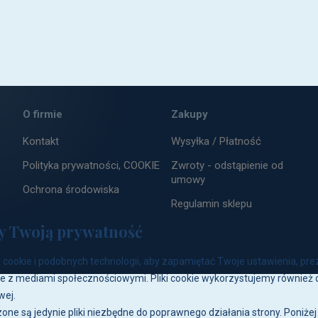
ZAPISZ
O firmie
Zakupy
Kontakt
Wysyłka / Płatność
Polityka prywatności, COOKIE
Zwroty - odstąpienie od
umowy
Ochrona środowiska
Regulamin sklepu
y Twoją prywatność
cookie i podobnych technologii, aby zapamiętać Twoje ustawienia, pre
e z mediami społecznościowymi. Pliki cookie wykorzystujemy również d
wej.
one są jedynie pliki niezbędne do poprawnego działania strony. Poniże