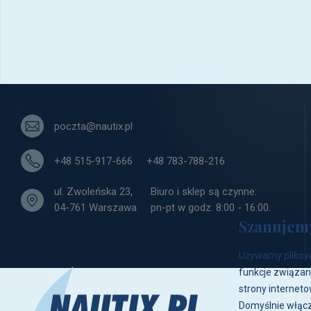
poczta@nautix.pl
+48 515-917-666
+48 783-788-216
ul. Zwoleńska 23,
Biuro i sklep są czynne:
04-761 Warszawa
pn-pt w godz. 8:00 - 16:00.
Szanujem
Używamy plików 
funkcje związan
strony interneto
Domyślnie włącz