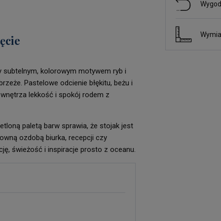
Wygod
Wymia
ęcie
ony subtelnym, kolorowym motywem ryb i
rzeże. Pastelowe odcienie błękitu, beżu i
wnętrza lekkość i spokój rodem z
tloną paletą barw sprawia, że stojak jest
towną ozdobą biurka, recepcji czy
ję, świeżość i inspiracje prosto z oceanu.