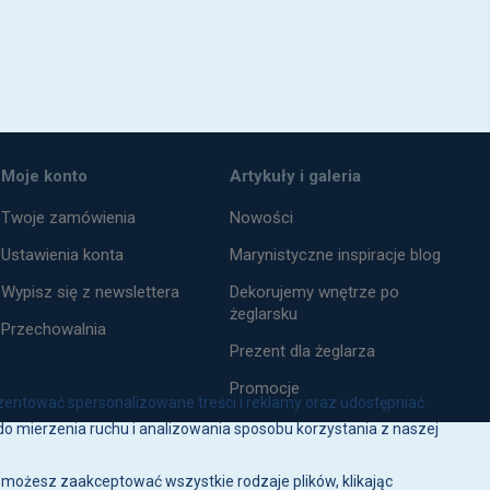
Moje konto
Artykuły i galeria
Twoje zamówienia
Nowości
Ustawienia konta
Marynistyczne inspiracje blog
Wypisz się z newslettera
Dekorujemy wnętrze po
żeglarsku
Przechowalnia
Prezent dla żeglarza
Promocje
zentować spersonalizowane treści i reklamy oraz udostępniać
o mierzenia ruchu i analizowania sposobu korzystania z naszej
j możesz zaakceptować wszystkie rodzaje plików, klikając