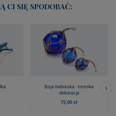
 CI SIĘ SPODOBAĆ:
lka
Boja niebieska - morska
dekoracja
DO KOSZYKA
75,00 zł