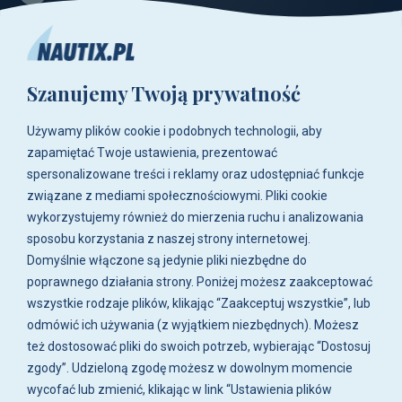
+48 515-917-666
+48 783-788-216
Szanujemy Twoją prywatność
ul. Zwoleńska 23,
04-761 Warszawa
Używamy plików cookie i podobnych technologii, aby
Biuro i sklep są czynne:
zapamiętać Twoje ustawienia, prezentować
pn-pt w godz. 8:00 - 16:00.
spersonalizowane treści i reklamy oraz udostępniać funkcje
związane z mediami społecznościowymi. Pliki cookie
O firmie
wykorzystujemy również do mierzenia ruchu i analizowania
sposobu korzystania z naszej strony internetowej.
Zakupy
Domyślnie włączone są jedynie pliki niezbędne do
poprawnego działania strony. Poniżej możesz zaakceptować
wszystkie rodzaje plików, klikając “Zaakceptuj wszystkie”, lub
Moje konto
odmówić ich używania (z wyjątkiem niezbędnych). Możesz
też dostosować pliki do swoich potrzeb, wybierając “Dostosuj
Artykuły i galeria
zgody”. Udzieloną zgodę możesz w dowolnym momencie
wycofać lub zmienić, klikając w link “Ustawienia plików