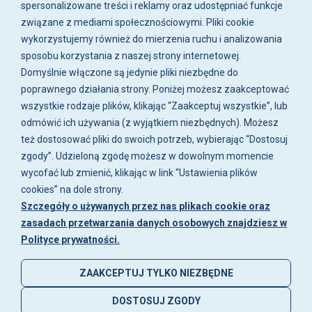
spersonalizowane treści i reklamy oraz udostępniać funkcje
związane z mediami społecznościowymi. Pliki cookie
O firmie
wykorzystujemy również do mierzenia ruchu i analizowania
sposobu korzystania z naszej strony internetowej.
Zakupy
Domyślnie włączone są jedynie pliki niezbędne do
poprawnego działania strony. Poniżej możesz zaakceptować
wszystkie rodzaje plików, klikając “Zaakceptuj wszystkie”, lub
Moje konto
odmówić ich używania (z wyjątkiem niezbędnych). Możesz
też dostosować pliki do swoich potrzeb, wybierając “Dostosuj
Artykuły i galeria
zgody”. Udzieloną zgodę możesz w dowolnym momencie
wycofać lub zmienić, klikając w link “Ustawienia plików
cookies” na dole strony.
Szczegóły o używanych przez nas plikach cookie oraz
zasadach przetwarzania danych osobowych znajdziesz w
Polityce prywatności.
ZAAKCEPTUJ TYLKO NIEZBĘDNE
DOSTOSUJ ZGODY