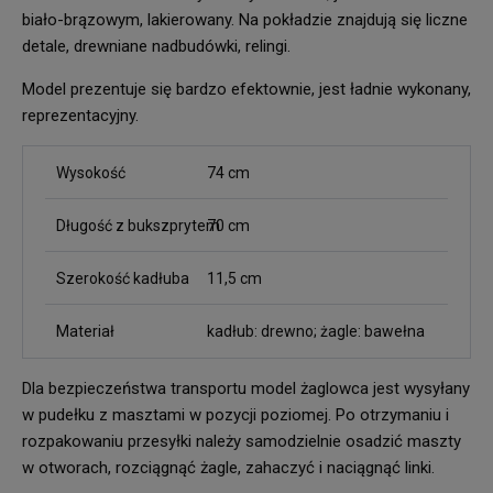
biało-brązowym, lakierowany. Na pokładzie znajdują się liczne
detale, drewniane nadbudówki, relingi.
Model prezentuje się bardzo efektownie, jest ładnie wykonany,
reprezentacyjny.
Wysokość
74 cm
Długość z bukszprytem
70 cm
Szerokość kadłuba
11,5 cm
Materiał
kadłub: drewno; żagle: bawełna
Dla bezpieczeństwa transportu model żaglowca jest wysyłany
w pudełku z masztami w pozycji poziomej. Po otrzymaniu i
rozpakowaniu przesyłki należy samodzielnie osadzić maszty
w otworach, rozciągnąć żagle, zahaczyć i naciągnąć linki.