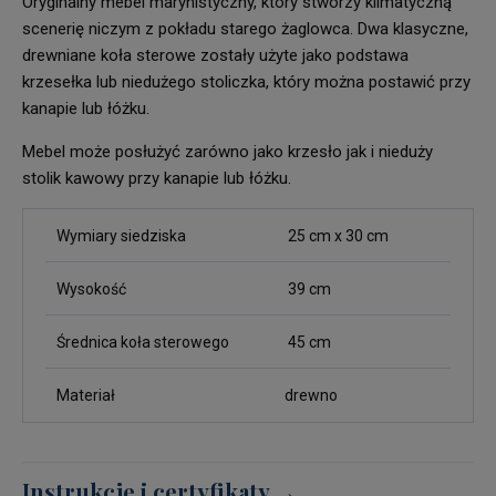
Oryginalny mebel marynistyczny, który stworzy klimatyczną
scenerię niczym z pokładu starego żaglowca. Dwa klasyczne,
drewniane koła sterowe zostały użyte jako podstawa
krzesełka lub niedużego stoliczka, który można postawić przy
kanapie lub łóżku.
Mebel może posłużyć zarówno jako krzesło jak i nieduży
stolik kawowy przy kanapie lub łóżku.
Wymiary siedziska
25 cm x 30 cm
Wysokość
39 cm
Średnica koła sterowego
45 cm
Materiał
drewno
Instrukcje i certyfikaty →