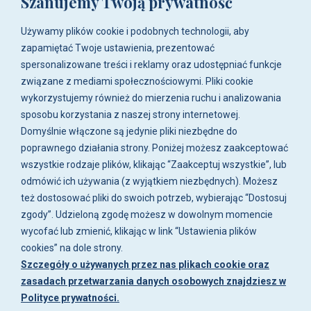
Szanujemy Twoją prywatność
poczta@nautix.pl
Używamy plików cookie i podobnych technologii, aby
zapamiętać Twoje ustawienia, prezentować
+48 515-917-666
spersonalizowane treści i reklamy oraz udostępniać funkcje
+48 783-788-216
związane z mediami społecznościowymi. Pliki cookie
wykorzystujemy również do mierzenia ruchu i analizowania
ul. Zwoleńska 23,
sposobu korzystania z naszej strony internetowej.
04-761 Warszawa
Domyślnie włączone są jedynie pliki niezbędne do
Biuro i sklep są czynne:
poprawnego działania strony. Poniżej możesz zaakceptować
pn-pt w godz. 8:00 - 16:00.
wszystkie rodzaje plików, klikając “Zaakceptuj wszystkie”, lub
odmówić ich używania (z wyjątkiem niezbędnych). Możesz
O firmie
Zakupy
Moje konto
Artykuły i
też dostosować pliki do swoich potrzeb, wybierając “Dostosuj
galeria
zgody”. Udzieloną zgodę możesz w dowolnym momencie
wycofać lub zmienić, klikając w link “Ustawienia plików
cookies” na dole strony.
Szczegóły o używanych przez nas plikach cookie oraz
zasadach przetwarzania danych osobowych znajdziesz w
Polityce prywatności.