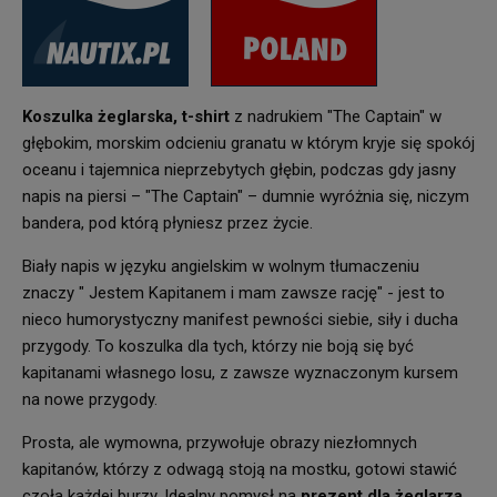
Koszulka żeglarska, t-shirt
z nadrukiem "The Captain" w
głębokim, morskim odcieniu granatu w którym kryje się spokój
oceanu i tajemnica nieprzebytych głębin, podczas gdy jasny
napis na piersi – "The Captain" – dumnie wyróżnia się, niczym
bandera, pod którą płyniesz przez życie.
Biały napis w języku angielskim w wolnym tłumaczeniu
znaczy " Jestem Kapitanem i mam zawsze rację" - jest to
nieco humorystyczny manifest pewności siebie, siły i ducha
przygody. To koszulka dla tych, którzy nie boją się być
kapitanami własnego losu, z zawsze wyznaczonym kursem
na nowe przygody.
Prosta, ale wymowna, przywołuje obrazy niezłomnych
kapitanów, którzy z odwagą stoją na mostku, gotowi stawić
czoła każdej burzy. Idealny pomysł na
prezent dla żeglarza.