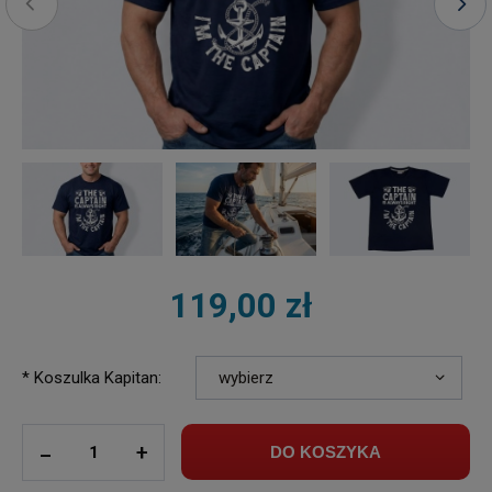
119,00 zł
*
Koszulka Kapitan:
ilość
_
+
DO KOSZYKA