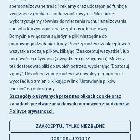
pn-pt w godz. 8:00 - 16:00.
spersonalizowane treści i reklamy oraz udostępniać funkcje
związane z mediami społecznościowymi. Pliki cookie
O firmie
wykorzystujemy również do mierzenia ruchu i analizowania
sposobu korzystania z naszej strony internetowej.
Zakupy
Domyślnie włączone są jedynie pliki niezbędne do
poprawnego działania strony. Poniżej możesz zaakceptować
wszystkie rodzaje plików, klikając “Zaakceptuj wszystkie”, lub
Moje konto
odmówić ich używania (z wyjątkiem niezbędnych). Możesz
też dostosować pliki do swoich potrzeb, wybierając “Dostosuj
Artykuły i galeria
zgody”. Udzieloną zgodę możesz w dowolnym momencie
wycofać lub zmienić, klikając w link “Ustawienia plików
cookies” na dole strony.
Szczegóły o używanych przez nas plikach cookie oraz
zasadach przetwarzania danych osobowych znajdziesz w
Polityce prywatności.
ZAAKCEPTUJ TYLKO NIEZBĘDNE
DOSTOSUJ ZGODY