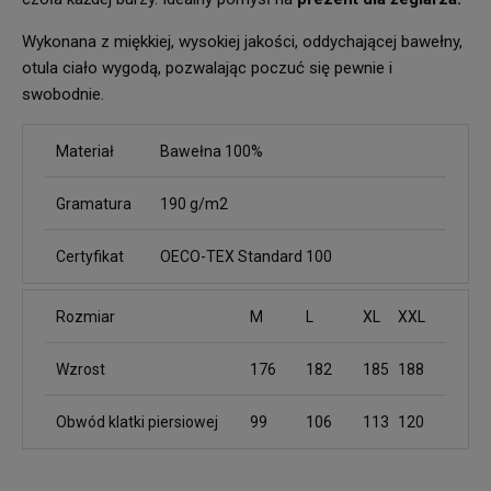
Wykonana z miękkiej, wysokiej jakości, oddychającej bawełny,
otula ciało wygodą, pozwalając poczuć się pewnie i
swobodnie.
Materiał
Bawełna 100%
Gramatura
190 g/m2
Certyfikat
OECO-TEX Standard 100
Rozmiar
M
L
XL
XXL
Wzrost
176
182
185
188
Obwód klatki piersiowej
99
106
113
120