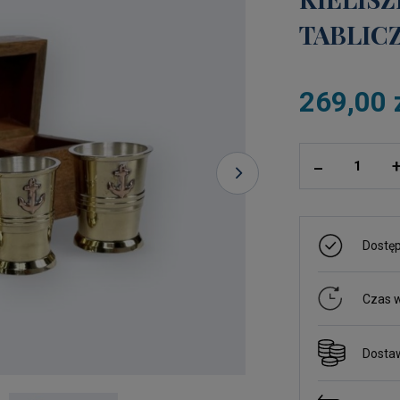
TABLIC
269,00 
ilość
_
Dostę
Czas w
Dosta