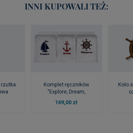
INNI KUPOWALI TEŻ:
 rzutka
Komplet ręczników
Koło 
towa
"Explore, Dream,
o
Discover"
DO KOSZYKA
DO
169,00 zł