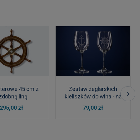
sterowe 45 cm z
Zestaw żeglarskich
zdobną liną
kieliszków do wina - na
prezent
 KOSZYKA
DO KOSZYKA
295,00 zł
79,00 zł