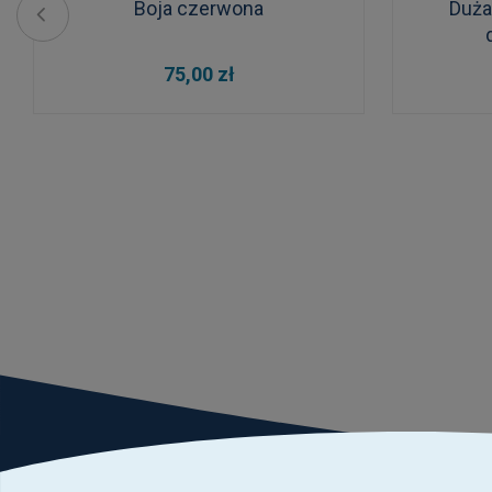
Boja czerwona
Duża
DO KOSZYKA
75,00 zł