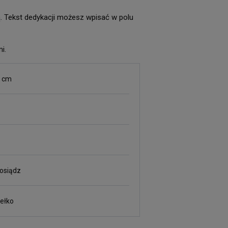
ą. Tekst dedykacji możesz wpisać w polu
i.
7 cm
osiądz
dełko