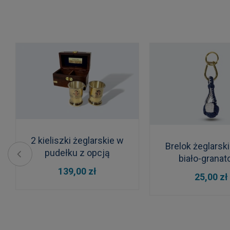
2 kieliszki żeglarskie w
Brelok żeglarski
pudełku z opcją
biało-grana
dedykacji
DO KOSZYKA
139,00 zł
DO KOSZYKA
25,00 zł