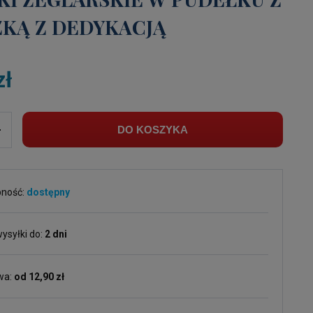
ZKĄ Z DEDYKACJĄ
zł
+
DO KOSZYKA
pność:
dostępny
ysyłki do:
2 dni
wa:
od 12,90 zł