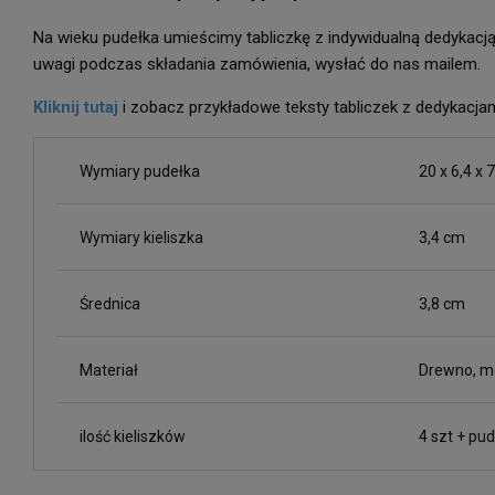
Na wieku pudełka umieścimy tabliczkę z indywidualną dedykacj
uwagi podczas składania zamówienia, wysłać do nas mailem.
Kliknij tutaj
i zobacz przykładowe teksty tabliczek z dedykacjam
Wymiary pudełka
20 x 6,4 x 
Wymiary kieliszka
3,4 cm
Średnica
3,8 cm
Materiał
Drewno, m
ilość kieliszków
4 szt + pu