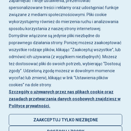
zapamiętać Twoje ustawienia, prezentować
+48 515-917-666
spersonalizowane treści i reklamy oraz udostępniać funkcje
+48 783-788-216
związane z mediami społecznościowymi. Pliki cookie
wykorzystujemy również do mierzenia ruchu i analizowania
ul. Zwoleńska 23,
sposobu korzystania z naszej strony internetowej.
04-761 Warszawa
Domyślnie włączone są jedynie pliki niezbędne do
Biuro i sklep są czynne:
poprawnego działania strony. Poniżej możesz zaakceptować
pn-pt w godz. 8:00 - 16:00.
wszystkie rodzaje plików, klikając “Zaakceptuj wszystkie”, lub
odmówić ich używania (z wyjątkiem niezbędnych). Możesz
O firmie
Zakupy
Moje konto
Artykuły i
też dostosować pliki do swoich potrzeb, wybierając “Dostosuj
galeria
zgody”. Udzieloną zgodę możesz w dowolnym momencie
wycofać lub zmienić, klikając w link “Ustawienia plików
cookies” na dole strony.
Szczegóły o używanych przez nas plikach cookie oraz
zasadach przetwarzania danych osobowych znajdziesz w
Polityce prywatności.
ZAAKCEPTUJ TYLKO NIEZBĘDNE