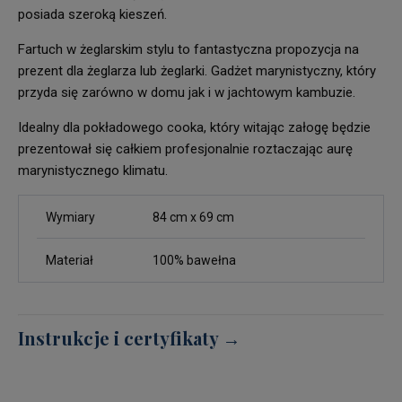
posiada szeroką kieszeń.
Fartuch w żeglarskim stylu to fantastyczna propozycja na
prezent dla żeglarza lub żeglarki. Gadżet marynistyczny, który
przyda się zarówno w domu jak i w jachtowym kambuzie.
Idealny dla pokładowego cooka, który witając załogę będzie
prezentował się całkiem profesjonalnie roztaczając aurę
marynistycznego klimatu.
Wymiary
84 cm x 69 cm
Materiał
100% bawełna
Instrukcje i certyfikaty →