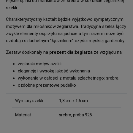
Piękne spinki do mankietów ze srebra w kształcie żeglarskiej
szekli.
Charakterystyczny kształt będzie wyjątkowo sympatycznym
motywem dla miłośników żeglarstwa. Tradycyjna szekla łączy
zwykle elementy osprzętu na jachcie a tym razem może być
ozdobą i szlachetnym "łącznikiem" części męskiej garderoby.
Zestaw doskonały na
prezent dla żeglarza
ze względu na:
żeglarski motyw szekli
elegancję i wysoką jakość wykonania
wykonanie w całości z metalu szlachetnego: srebra
ozdobne prezentowe pudełko
Wymiary szekli
1,8 cm x 1,6 cm
Materiał
srebro, próba 925