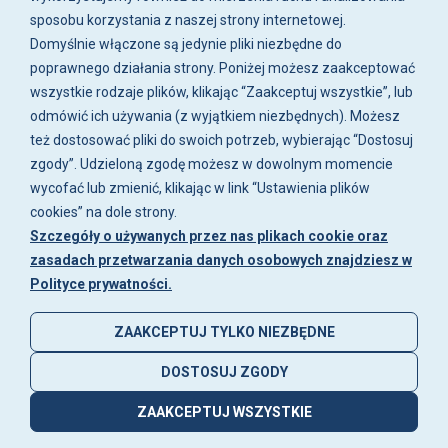
umowy
Ochrona
Wypisz się z
Dekorujemy
sposobu korzystania z naszej strony internetowej.
środowiska
Regulamin
newslettera
wnętrze po
Domyślnie włączone są jedynie pliki niezbędne do
sklepu
żeglarsku
Przechowalnia
poprawnego działania strony. Poniżej możesz zaakceptować
Prezent dla
wszystkie rodzaje plików, klikając “Zaakceptuj wszystkie”, lub
żeglarza
odmówić ich używania (z wyjątkiem niezbędnych). Możesz
Promocje
też dostosować pliki do swoich potrzeb, wybierając “Dostosuj
zgody”. Udzieloną zgodę możesz w dowolnym momencie
wycofać lub zmienić, klikając w link “Ustawienia plików
cookies” na dole strony.
Szczegóły o używanych przez nas plikach cookie oraz
zasadach przetwarzania danych osobowych znajdziesz w
Polityce prywatności.
ZAAKCEPTUJ TYLKO NIEZBĘDNE
DOSTOSUJ ZGODY
© 2026 nautix.pl
Sklep internetowy Shoper
ZAAKCEPTUJ WSZYSTKIE
Made with
by