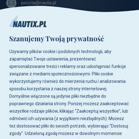
poczta@nautix.pl
+48 515-917-666
+48 783-788-216
Szanujemy Twoją prywatność
ul. Zwoleńska 23,
04-761 Warszawa
Używamy plików cookie i podobnych technologii, aby
Biuro i sklep są czynne:
zapamiętać Twoje ustawienia, prezentować
pn-pt w godz. 8:00 - 16:00.
spersonalizowane treści i reklamy oraz udostępniać funkcje
związane z mediami społecznościowymi. Pliki cookie
O firmie
wykorzystujemy również do mierzenia ruchu i analizowania
sposobu korzystania z naszej strony internetowej.
Zakupy
Domyślnie włączone są jedynie pliki niezbędne do
poprawnego działania strony. Poniżej możesz zaakceptować
wszystkie rodzaje plików, klikając “Zaakceptuj wszystkie”, lub
Moje konto
odmówić ich używania (z wyjątkiem niezbędnych). Możesz
też dostosować pliki do swoich potrzeb, wybierając “Dostosuj
Artykuły i galeria
zgody”. Udzieloną zgodę możesz w dowolnym momencie