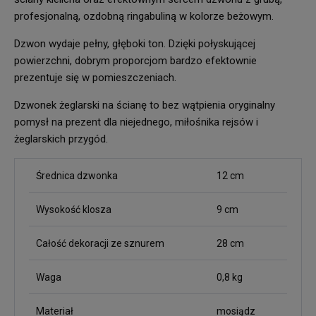
profesjonalną, ozdobną ringabuliną w kolorze beżowym.
Dzwon wydaje pełny, głęboki ton. Dzięki połyskującej
powierzchni, dobrym proporcjom bardzo efektownie
prezentuje się w pomieszczeniach.
Dzwonek żeglarski na ścianę to bez wątpienia oryginalny
pomysł na prezent dla niejednego, miłośnika rejsów i
żeglarskich przygód.
Średnica dzwonka
12 cm
Wysokość klosza
9 cm
Całość dekoracji ze sznurem
28 cm
Waga
0,8 kg
Materiał
mosiądz