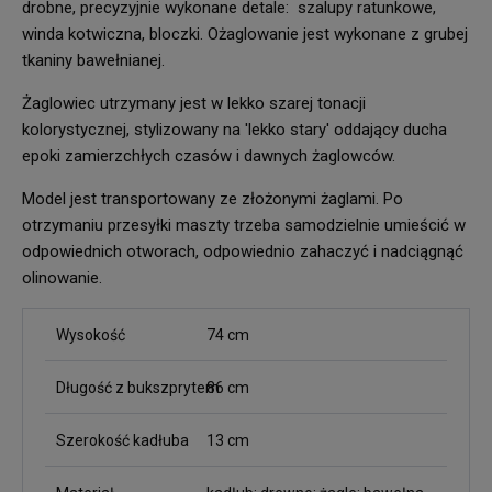
drobne, precyzyjnie wykonane detale: szalupy ratunkowe,
winda kotwiczna, bloczki. Ożaglowanie jest wykonane z grubej
tkaniny bawełnianej.
Żaglowiec utrzymany jest w lekko szarej tonacji
kolorystycznej, stylizowany na 'lekko stary' oddający ducha
epoki zamierzchłych czasów i dawnych żaglowców.
Model jest transportowany ze złożonymi żaglami. Po
otrzymaniu przesyłki maszty trzeba samodzielnie umieścić w
odpowiednich otworach, odpowiednio zahaczyć i nadciągnąć
olinowanie.
Wysokość
74 cm
Długość z bukszprytem
86 cm
Szerokość kadłuba
13 cm