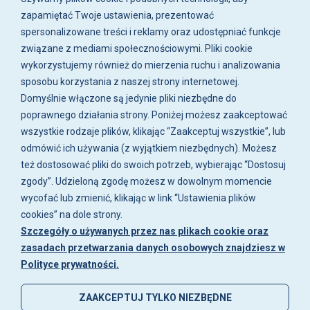
Biuro i sklep są czynne:
zapamiętać Twoje ustawienia, prezentować
pn-pt w godz. 8:00 - 16:00.
spersonalizowane treści i reklamy oraz udostępniać funkcje
związane z mediami społecznościowymi. Pliki cookie
O firmie
wykorzystujemy również do mierzenia ruchu i analizowania
sposobu korzystania z naszej strony internetowej.
Zakupy
Domyślnie włączone są jedynie pliki niezbędne do
poprawnego działania strony. Poniżej możesz zaakceptować
wszystkie rodzaje plików, klikając “Zaakceptuj wszystkie”, lub
Moje konto
odmówić ich używania (z wyjątkiem niezbędnych). Możesz
też dostosować pliki do swoich potrzeb, wybierając “Dostosuj
Artykuły i galeria
zgody”. Udzieloną zgodę możesz w dowolnym momencie
wycofać lub zmienić, klikając w link “Ustawienia plików
cookies” na dole strony.
Szczegóły o używanych przez nas plikach cookie oraz
zasadach przetwarzania danych osobowych znajdziesz w
Polityce prywatności.
ZAAKCEPTUJ TYLKO NIEZBĘDNE