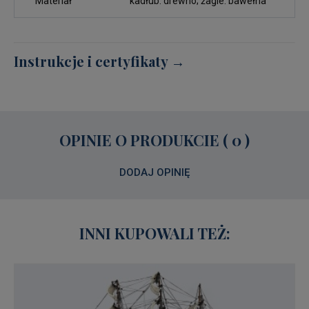
Materiał
kadłub: drewno; żagle: bawełna
Instrukcje i certyfikaty →
OPINIE O PRODUKCIE ( 0 )
DODAJ OPINIĘ
INNI KUPOWALI TEŻ: